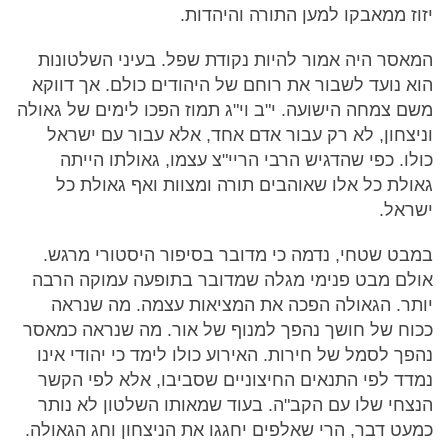
יזוז ממאבקו למען התורה והיהדות.
המאסר היה אמור להיות נקודת שפל. בעיני השלטונות
הוא נועד לשבור את רוחם של היהודים כולם. אך דווקא
משם צמחה הישועה. י"ב וי"ג תמוז הפכו לימים של גאולה
וניצחון, לא רק עבור אדם אחד, אלא עבור עם ישראל
כולו. כפי שהדגיש הרבי הריי"צ עצמו, גאולתו הייתה
גאולת כל אלו שאוהבים תורה ומצוות ואף גאולת כל
ישראל.
במבט שטחי, נדמה כי מדובר בסיפור היסטורי מרגש.
אולם מבט פנימי מגלה שמדובר בתופעה עמוקה הרבה
יותר. הגאולה הפכה את המציאות עצמה. מה שנראה
ככוח של חושך נהפך למנוף של אור. מה שנראה כמאסר
נהפך לסמל של חירות. האירוע כולו לימד כי יהודי אינו
נמדד לפי התנאים החיצוניים שסביבו, אלא לפי הקשר
הנצחי שלו עם הקב"ה. בעוד שמאותו השלטון לא נותר
כמעט דבר, הרי שאלפים יחגגו את הניצחון וחג הגאולה.