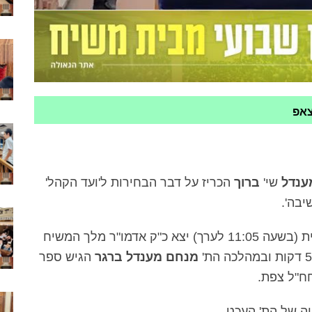
צאפ
ענדל
שי'
ברוך
הכריז על דבר הבחירות ל'ועד הקהל'
יבה'.
כמידי יום ראשון, זמן קצר לאחר תפילת שחרית (בשעה 11:05 לערך) יצא כ"ק אדמו"ר מלך המשיח
מנחם מענדל ברגר
הגיש ספר
ח"ל צפת.
ה של הת' העכט.