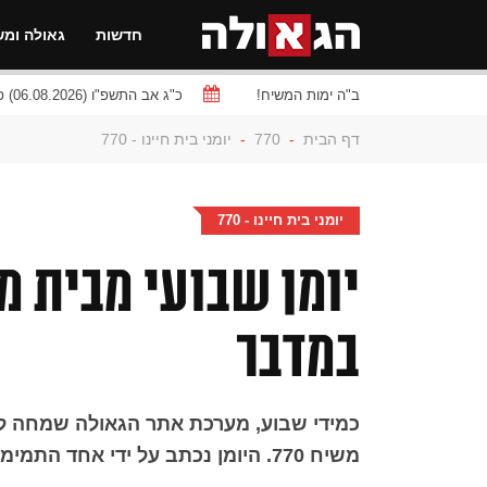
חדשות
גאולה ומש
ב"ה ימות המשיח!
כ"ג אב התשפ"ו (06.08.2026) פרשת
דף הבית
-
770
-
יומני בית חיינו - 770
יומני בית חיינו - 770
יומן שבועי מבית 
במדבר
כמידי שבוע, מערכת אתר הגאולה שמחה להג
משיח 770. היומן נכתב על ידי אחד התמימים הלומדים בשנת ה'קבוצה'