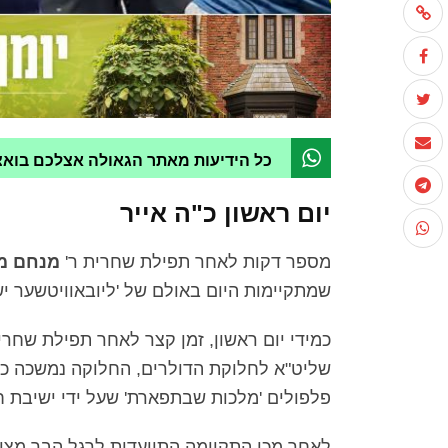
כל הידיעות מאתר הגאולה אצלכם בוא
יום ראשון כ"ה אייר
מספר דקות לאחר תפילת שחרית ר'
מנחם מ
שמתקיימות היום באולם של 'ליובאוויטשער יש
שליט"א לחלוקת הדולרים, החלוקה נמשכה כ5 דקות ובמהלכה הת'
פלפולים 'מלכות שבתפארת' שעל ידי ישיבת ח
לאחר מכן התקיימה התוועדות לרגל הבר מצוו