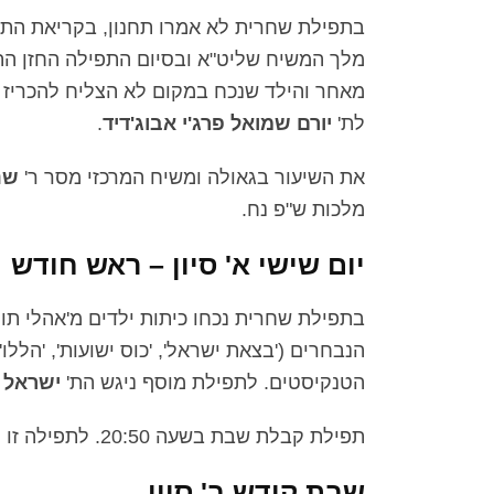
בתפילת שחרית לא אמרו תחנון, בקריאת התורה
מלך המשיח שליט"א ובסיום התפילה החזן הת
מאחר והילד שנכח במקום לא הצליח להכריז 
לת'
יורם שמואל פרג'י אבוג'דיד
.
את השיעור בגאולה ומשיח המרכזי מסר ר'
שנ
מלכות ש"פ נח.
יום שישי א' סיון – ראש חודש
בתפילת שחרית נכחו כיתות ילדים מ'אהלי תורה
הנבחרים ('בצאת ישראל', 'כוס ישועות', 'הללו
הטנקיסטים. לתפילת מוסף ניגש הת'
ישראל 
תפילת קבלת שבת בשעה 20:50. לתפילה זו ניגש ר'
שבת קודש ב' סיון