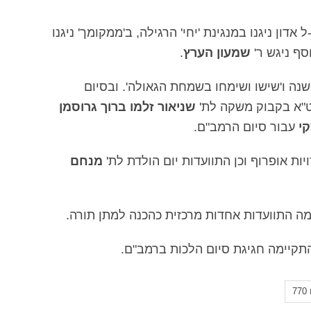
ל אדון ניגנו במנגינת 'יחי' הרגילה, ב'ממקומך' ניגנו
וסף ניגש ר'
שמעון הערץ
.
שנה ו'שישו ושימחו בשמחת הגאולה'. ובסיום
ט"א בקבוק משקה לת'
שניאור זלמו ברוך גרוסמן
י
עבור סיום הרמב"ם.
ת אופרוף וכן התוועדות יום הולדת לת'
מנחם
7