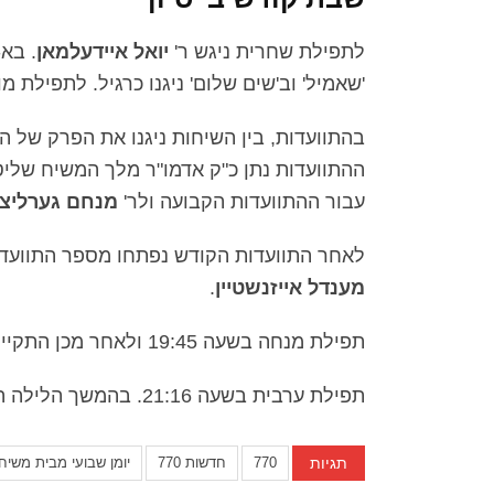
לתפילת שחרית ניגש ר'
יואל איידעלמאן
. בא-
'שאמיל' וב'שים שלום' ניגנו כרגיל. לתפילת מ
בהתוועדות, בין השיחות ניגנו את הפרק של ה
ההתוועדות נתן כ"ק אדמו"ר מלך המשיח שלי
עבור ההתוועדות הקבועה ולר'
מנחם גערליצק
לאחר התוועדות הקודש נפתחו מספר התוועדויו
מענדל אייזנשטיין
.
תפילת מנחה בשעה 19:45 ולאחר מכן התקיימה התוועדות אחדות מרכזית כהכנה למתן תורה.
תפילת ערבית בשעה 21:16. בהמשך הלילה התקיימה חגיגת סיום הלכות ברמב"ם.
תגיות
770
חדשות 770
יומן שבועי מבית משיח 70