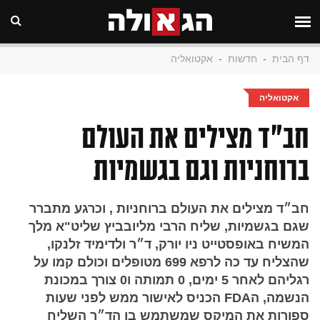
דף הבית
-
חדשות
-
אקטואליה
אקטואליה
חב"ד מצילים את העולם
ברוחניות וגם בגשמיות
חב״ד מצילים את העולם ברוחניות , וכרגע מתברר
שגם בגשמיות, שליח הרבי מליובביץ שליט"א מלך
המשיח באופסטייט ניו יורק, ד״ר ולדימיד זלנקו,
שהצליח עד כה לרפא 699 מטופלים וכולם קמו על
רגליהם לאחר 5 ימים, 0 תמותה ו0 צורך במכונת
הנשמה, הFDA הכניס לאישור ממש לפני שעות
ספורות את המיקס שמשתמש בו הד״ר השליח