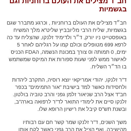
חב"ד מצילים את העולם ברוחניות וגם
בגשמיות
חב״ד מצילים את העולם ברוחניות , וכרגע מתברר שגם
בגשמיות, שליח הרבי מליובביץ שליט"א מלך המשיח
באופסטייט ניו יורק, ד״ר ולדימיד זלנקו, שהצליח עד כה
לרפא 699 מטופלים וכולם קמו על רגליהם לאחר 5
ימים, 0 תמותה ו0 צורך במכונת הנשמה, הFDA הכניס
לאישור ממש לפני שעות ספורות את המיקס שמשתמש
בו הד״ר השליח.
ד"ר זלנקו, יהודי אמריקאי יוצא רוסיה, התקרב ליהדות
ולחסידות כאשר למד בישיבת "אור התמימים" בכפר
חב"ד אצל הרב שניאור זלמן גפני והרב טוביה בולטון.
זלנקו סיים את לימודי התואר לד"ר לרפואה בארה"ב,
ובשנת תש"ס קיבל את רישיון הרופא שלו.
משך השנים, ד"ר זלנקו שמר קשר חם עם רבותיו
מהישיבה, ואף הציל את הרב גפני כאשר לקח אותו