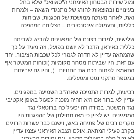
ומול שירות הבטחון האימתני ה"סאוואכ" שלא בחל
בעינויים ובהוצאות להורג של מתנגדי השאה – ולמרות
זאת, לאחר מערכה ממושכת של הפגנות, שביתות
כלליות, ותעמולה אינטנסיבית – הצליחה המהפכה.
שלישית, למרות רצונם של המפגינים להביא לשביתה
כללית באיראן, הדבר לא יושם בפועל, וזה מעיד על כך
שהמחאה עדיין לא חדרה לגמרי לכל שכבות הציבור. יחד
עם זאת, היו שביתות מסחר מקומיות (וכוחות המשטר אף
התאמצו לפתוח בכח את החנויות...), והיו גם שביתות
במספר מתקני נפט ומפעלים.
רביעית, למרות התמיכה שארה"ב השמיעה במפגינים,
עדיין לא ברור אם היא תהיה מוכנה לפעול באופן אקטיבי
נגד המשטר, במידה וזה יפעיל כח ברוטאלי נגד
המפגינים. יש לציין כי מאז תחילתן של ההפגנות היו
מקרים רבים של פתיחה באש, וישנם כבר עשרות הרוגים
בקרב פעילי המחאה, אולם הצבא האיראני עצמו עדיין
לא נטל חלק בפעילות הדיכוי, וגם יחידות הבאסיג'