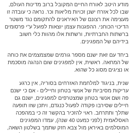
מודע היטב לאורח החיים המקובל ברוב מדינות העולם,
שבו לכל אזרח ישנן זכויות מליאות וכו'. נראה כי עובדה זו
מעצימה את רצונם של האיראנים להתקומם נגד משטר
הדיכוי הכוחני. ההפגנות עצמן יוצאות לפועל ע"י פרסומים
ברשתות החברתיות, ורשתות אלו מהוות כלי חשוב
בידיהם של המפגינים.
ביחד עם זאת ישנם מספר גורמים שמצמצמים את כוחה
של המחאה. ראשית, אין למפגינים שום הנהגה מוסכמת
או נציגים מסוג כל שהוא.
שנית, בניגוד למלחמת האזרחים בסוריה, אין כרגע
עריקות מסיביות של אנשי בטחון וחיילים - אם כי ישנם
פה ושם אנשי בטחון שמצטרפים למפגינים, ישנם גם
חיילים שסירבו פקודה לפעול כנגדם, ויתכן שזו תופעה
שתלך ותתרחב. ראוי להזכיר בהקשר זה כי במהפכה
האסלאמית (לפני כמעט 40 שנה), עמדו המפגינים
המוסלמים באיראן מול צבא חזק שתמך בשלטון השאה,