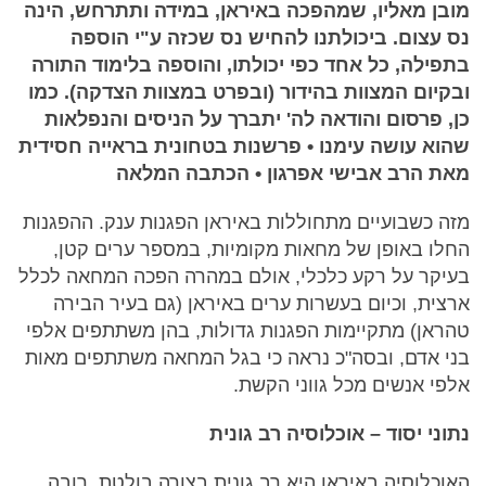
מובן מאליו, שמהפכה באיראן, במידה ותתרחש, הינה
נס עצום. ביכולתנו להחיש נס שכזה ע"י הוספה
בתפילה, כל אחד כפי יכולתו, והוספה בלימוד התורה
ובקיום המצוות בהידור (ובפרט במצוות הצדקה). כמו
כן, פרסום והודאה לה' יתברך על הניסים והנפלאות
שהוא עושה עימנו • פרשנות בטחונית בראייה חסידית
מאת הרב אבישי אפרגון • הכתבה המלאה
מזה כשבועיים מתחוללות באיראן הפגנות ענק. ההפגנות
החלו באופן של מחאות מקומיות, במספר ערים קטן,
בעיקר על רקע כלכלי, אולם במהרה הפכה המחאה לכלל
ארצית, וכיום בעשרות ערים באיראן (גם בעיר הבירה
טהראן) מתקיימות הפגנות גדולות, בהן משתתפים אלפי
בני אדם, ובסה"כ נראה כי בגל המחאה משתתפים מאות
אלפי אנשים מכל גווני הקשת.
נתוני יסוד – אוכלוסיה רב גונית
האוכלוסיה באיראן היא רב גונית בצורה בולטת. רובה