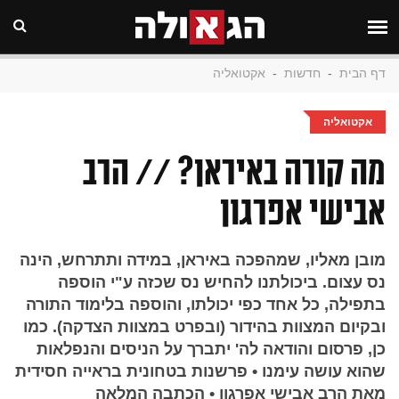
דף הבית
-
חדשות
-
אקטואליה
אקטואליה
מה קורה באיראן? // הרב
אבישי אפרגון
מובן מאליו, שמהפכה באיראן, במידה ותתרחש, הינה
נס עצום. ביכולתנו להחיש נס שכזה ע"י הוספה
בתפילה, כל אחד כפי יכולתו, והוספה בלימוד התורה
ובקיום המצוות בהידור (ובפרט במצוות הצדקה). כמו
כן, פרסום והודאה לה' יתברך על הניסים והנפלאות
שהוא עושה עימנו • פרשנות בטחונית בראייה חסידית
מאת הרב אבישי אפרגון • הכתבה המלאה