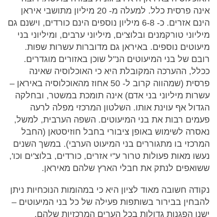
אינה פרסית כלל. למעלה מ- 20 מיליון מתושבי איראן
הינם אזרים. כ- 6-8 מיליון נוספים הינם כורדים, וישנם גם
מיליוני טורקמנים ובלוצ'ים, מיליוני ערבים, ומיליוני בני
מיעוטים נוספים. באיראן גם מדוברות עשרות שפות.
רובם של בני המיעוטים הנ"ל שוכן באזורים מוגדרים.
ככלל, ההערכה המקובלת היא כי האוכלוסיה שאינה
פרסית (שמהווה קרוב ל- 50 אחוז מהאוכלוסיה באיראן –
עשרות מיליוני בני אדם) אינה תומכת במשטר, ובחלקה
הגדול אף עוינת אותו. השלטון המרכזי מפלה לרעה
פעמים רבות את בני המיעוטים. השפה הערבית, למשל,
נאסרה לשימוש באופן ציבורי בחבל חוזיסטאן (החבל
המרכזי בו מתגוררים בני המיעוט הערבי). במשך השנים
נעשו מאות פעולות טרור ע"י אזרים, כורדים, בלוצ'ים וכו',
ששואפים לנתק את חבלי הארץ שלהם מאיראן.
נקודה חשובה מאוד לציון היא כי במהומות הנוכחיות ניתן
להבחין בבירור בשותפות פעילה של כל בני המיעוטים –
ישנן הפגנות גדולות בכל הערים המרכזיות שלהם,