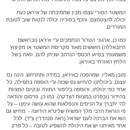
המשטר הסורי עצמו מבין שתמיכתה של איראן כעת
יכולה להצטמצם, והכף בסוריה יכולה לנטות שוב לטובת
המורדים.
כמו כן, ארגוני הטרור הנתמכים ע"י איראן (ובראשם
חיזבאללה) חוששים מאוד מקריסת המשטר או מקיצוץ
משמעותי בסיוע הכספי הנרחב שניתן להם, וזאת בשל
הלחץ האזרחי באיראן.
מובן מאליו, שמהפכה באיראן, במידה ותתרחש, הינה נס
עצום. ביכולתנו להחיש נס שכזה ע"י הוספה בתפילה, כל
אחד כפי יכולתו, והוספה בלימוד התורה ובקיום המצוות
בהידור (ובפרט במצוות הצדקה). כמו כן, פרסום והודאה
לה' יתברך על הניסים והנפלאות שהוא עושה עימנו – על
פי הוראת הרבי מלך המשיח שליט"א הידועה - מחיש גם
הוא את הברכה לעם ישראל (ראה סנהדרין צ"ד). לכל
אחד מאיתנו יש את היכולת להשפיע לטובה – כל פרק