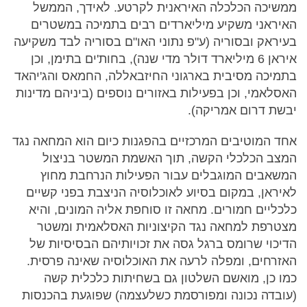
ממשיכה הכלכלה האיראנית לקרטע. לאידך, הממשל
האיראני משקיע מיליארדים רבים בתמיכה במשטרים
בעיראק ובסוריה (ע"פ נתוני האו"ם בסוריה לבד משקיעה
איראן 6 מיליארד דולר מדי שנה), בחות'ים בתימן, וכן
בתמיכה מסיבית בארגוני החיזבאללה, החמאס והג'יהאד
האסלאמי, וכן בפעילות באזורים נוספים (ביניהם מדינות
יבשת דרום אמריקה).
אחד המוטיבים המרכזיים בהפגנות כיום הוא המחאה נגד
המצב הכלכלי הקשה, תוך האשמת המשטר בניצול
המשאבים המוגבלים עבור הפעילות הנרחבת מחוץ
לאיראן, במקום בסיוע לאוכלוסיה הניצבת בפני קשיים
כלכליים חמורים. מחאה זו סוחפת אליה המונים, והיא
מצטרפת למחאה נגד הקיצוניות האסלאמית ומשטר
הדיכוי שרומס ברגל גסה את זכויותיהם הבסיסיות של
האזרחים, ומפלה לרעה את האוכלוסיה שאינה פרסית.
כמו כן, מואשם השלטון גם בשחיתות כלכלית קשה
(עובדה נכונה ומפורסמת כשלעצמה) שפוגעת בהכנסות