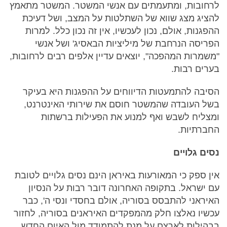
לרחובות, ומתעמתים עם אנשי המשטר. המשטר מתאמץ
להציג מצג שווא של השתלטות על המצב, ושל דעיכת
ההפגנות, אולם, נכון לעכשיו, אין זה נכון כלל. למרות
הפריסה הנרחבת של מיליציות הבאסיג' ושל אנשי
"משמרות המהפכה", יוצאים עדיין אלפים רבים לרחובות,
בערים רבות.
הסיבה להתמעטות הדיווחים על ההפגנות היא בעיקר
בשל העובדה שהמשטר חוסם את שירותי האינטרנט,
ומצליח לשבש ואף למנוע את הפעילות ברשתות
החברתיות.
נסים גלויים
אין ספק כי המאורעות באיראן הינם נסים גלויים לטובת
עם ישראל. בתקופה האחרונה דובר רבות על הנסיון
האיראני להתבסס בסוריה, אולם בחסדי ונסי ה', כבר
עכשיו נאלצו חלק מהמפקדים האיראנים בסוריה, לחזור
בבהילות לארצם על מנת להתמודד מול האיום החדש.