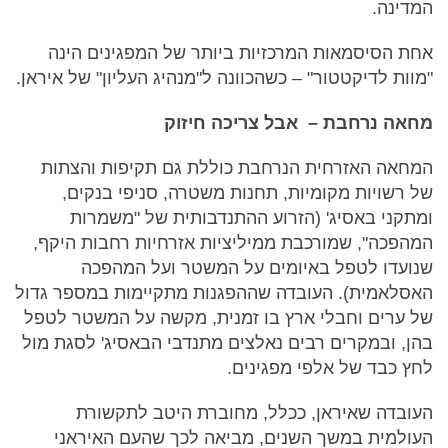
המדינה.
אחת הסיסמאות המרכזיות ביותר של המפגינים הינה
"מוות לדיקטטור" – כשהכוונה ל"מנהיג העליון" של איראן.
מחאה נרחבת – אבל צריכה חיזוק
המחאה האזרחית הנרחבת כוללת גם תקיפות והצתות
של רשויות מקומיות, תחנות משטרה, סניפי בנקים,
ומתקני באסיג' (הזרוע ההתנדבותית של "משמרות
המהפכה", שמורכבת ממיליציות אזרחיות רחבות היקף,
שנועדו לטפל באיומים על המשטר ועל המהפכה
האסלאמית). העובדה שההפגנות מתקיימות במספר גדול
של ערים וחבלי ארץ בו זמנית, מקשה על המשטר לטפל
בהן, ובמקרים רבים נאלצים מתנדבי הבאסיג' לסגת מול
לחץ כבד של אלפי מפגינים.
העובדה שאיראן, ככלל, מחוברת היטב לתקשורת
העולמית במשך השנים, מביאה לכך שהעם האיראני