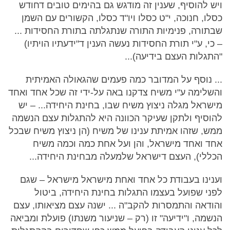
ויש להוסיף, שענין זה מודגש גם בהימים טובים דחודש
כסלו, חנוכה, י"ט כסלו ויו"ד כסלו, הקשורים עם השמן
שבתורה, פנימיות התורה שנתגלתה בתורת החסידות ...
– כי, ע"י תורת החסידות נעשה הענין ד"ידעתיו הויתיו)
"התגלות העצם בידיעה)...
... נוסף על המדובר כמה פעמים שהגאולה האמיתית
והשלימה ע"י משיח צדקנו באה על-ידי זה שכל אחד ואחד
מישראל מגלה ניצוץ משיח שבו, בחינת היחידה... – יש
להוסיף ולתקן שעיקר הכוונה היא להתגלות עצם הנשמה
ממש, שזהו אמיתת ענינו של משיח (הן ניצוץ משיח שבכל
אחד ואחד מישראל, והן ועל אחת כמה וכמה משיח
הכללי), העצם דישראל שלמעלה מבחינת היחידה...
וענינו בעבודת כל אחד ואחת מישראל מישראל – שגם
לפני שפועל בעצמו התגלות בחינת היחידה, ביטול
והודאה והתמסרות להקב"ה ... ישנה עצם מציאותו, עצם
הנשמה, ו"ידיעה" זו (רק – שניעור משנתו) פועלת ומביאה