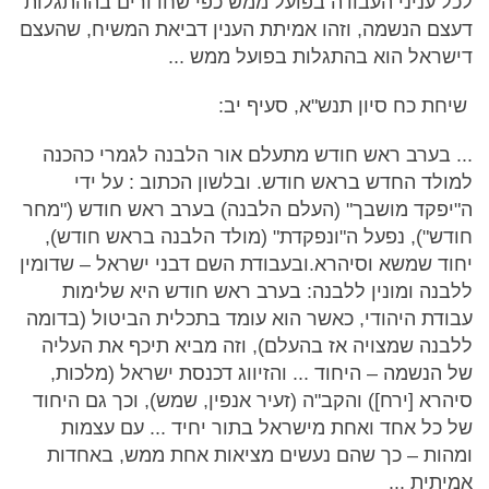
לכל עניני העבודה בפועל ממש כפי שחדורים בההתגלות
דעצם הנשמה, וזהו אמיתת הענין דביאת המשיח, שהעצם
דישראל הוא בהתגלות בפועל ממש ...
שיחת כח סיון תנש"א, סעיף יב:
... בערב ראש חודש מתעלם אור הלבנה לגמרי כהכנה
למולד החדש בראש חודש. ובלשון הכתוב : על ידי
ה"יפקד מושבך" (העלם הלבנה) בערב ראש חודש ("מחר
חודש"), נפעל ה"ונפקדת" (מולד הלבנה בראש חודש),
יחוד שמשא וסיהרא.ובעבודת השם דבני ישראל – שדומין
ללבנה ומונין ללבנה: בערב ראש חודש היא שלימות
עבודת היהודי, כאשר הוא עומד בתכלית הביטול (בדומה
ללבנה שמצויה אז בהעלם), וזה מביא תיכף את העליה
של הנשמה – היחוד ... והזיווג דכנסת ישראל (מלכות,
סיהרא [ירח]) והקב"ה (זעיר אנפין, שמש), וכך גם היחוד
של כל אחד ואחת מישראל בתור יחיד ... עם עצמות
ומהות – כך שהם נעשים מציאות אחת ממש, באחדות
אמיתית ...