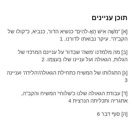
תוכן עניינים
[א] "מֹשֶׁה אִישׁ הָאֱ-לֹהִים" כנשיא הדור, כנביא, כ"קולו של
הקב"ה". עיקר נבואתו לדורנו. 1
[ב] מה מלמדנו 'משה' שבדור על עניינם המרכזי של
הגלות, הגאולה ועל עניינו שלו בעצמו. 2
[ג] התגלותו של המשיח כתחילת הגאולה/'הלידה' ועניינה
3
[ד] עבודת הגאולה שלנו כ'שלוחי' המשיח והקב"ה,
אתגריה ותכליתה הנרצית 4
[ה] סוף דבר 6