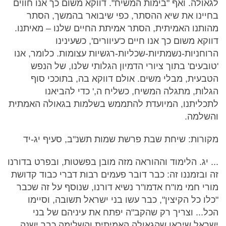
לגאולה. ואף "בימות המשיח". דווקא משום כך אנו חווים
בחיינו את שיא ההסתר, כפי שיבואר בהמשך, הסתר
מהותנו האמיתית, הסתר אמיתת החיים שלנו – מאיתנו.
דווקא משום כך אנו חיים כ'עיוורים', כשעינינו
הרוחניות-נשמתיות-שכליות-רגשיות עצומות. כלומר, אנו
'טובעים' בתוך ציורי הדמיון הגלותי שלנו, של הנפש
הטבעית, מבלי משים. אולם דווקא בה, בתוככי סוף
הגלות, מתגלה המשיח, כשליח ה,' כדי להביאנו
לתכליתנו, המיועדת להתממש בשלמות בגאולה האמתית
והשלמה.
מקורות: שיחת שבת פרשת שמות תשנ"ב, סעיף יג-יד
... יג. הלימוד וההוראה מזה מובן בפשטות, ובפרט בדורנו
זה ובזמננו זה: כבר דובר פעמים רבות דברי כבוד קדושת
מורי חמי מו"ח אדמו"ר נשיא דורנו, שנוסף על זה שכבר
"כלו כל הקיצין", כבר עשו בני ישראל תשובה, וסיימו
הכל... וצריך רק שהקב"ה יפתח את עיניהם של בני
ישראל שיראו שהגאולה האמיתית והשלימה כבר ישנה..