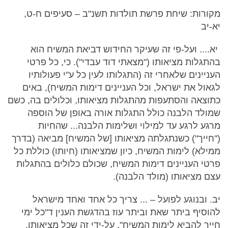
מקורות: שיחת פרשת תולדות תשנ"ב – סעיפים ח-ט,
יא-יב
יא.... ועל-פי זה שעיקר החידוש דביאת המשיח הוא
בהתגלות מציאותו ("מצאתי דוד עבדי"). כי, כל פרטי
העניינים שלאחרי זה (התגלותו לעין כל ע"י פעולותיו
לגאול את ישראל, וכל העניינים דימות המשיח), באים
כתוצאה והסתעפות מהתגלות מציאותו, וכלולים בה, כשם
שמולד הלבנה כולל התגלות אורה באופן של הוספה
מרגע לרגע עד למילוי ושלימות הלבנה... שהחיות
("חייך") כשנתגלתה מציאותו [של המשיח] מביאה (בדרך
ממילא) לימות המשיח, כיון שמציאותו (חיותו) כוללת כל
פרטי העניינים דימות המשיח, שכולם כלולים בהתגלות
עצם מציאותו (מולד הלבנה).
יב. ובנוגע לפועל – ... צריך כל אחד ואחד מישראל
להוסיף ביתר שאת וביתר עוז בהדגשת הענין ד"כל ימי
חייך להביא לימות המשיח", על-ידי זה שכל מציאותו,