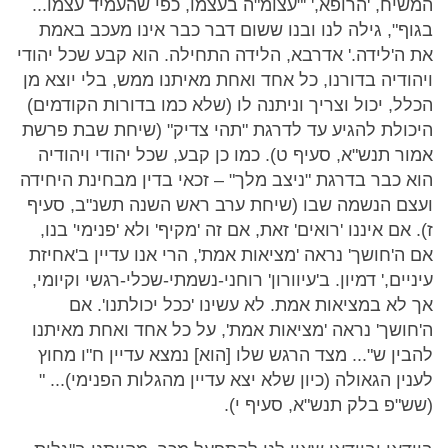
המשיח, 'הרופא,' '"עצומ"ה בעצמו, כפי שהעמיד עצמו...
בגוף", גילה לנו ובנו ששום דבר כבר אינו מעכב באמת
את ה'לידה.' אדרבא, הלידה התחילה. הוא קבע שכל יהודי
ויהודיה בדורנו, כל אחד ואחת מאיתנו ממש, בלי יוצא מן
הכלל, יכול וצריך וניתנה לו (שלא כמו בדורות הקודמים)
היכולת להגיע עד לדרגת "תהי צדיק" (שיחת שבת פרשת
אמור תנש"א, סעיף ט). כמו כן קבע, שכל יהודי ויהודיה
הוא כבר בדרגת "ניצב מלך" – זכאי בדין מבחינת היחידה
ועצם הנשמה שבו (שיחת ערב ראש השנה תשנ"ב, סעיף
ז). אם איננו 'רואים' זאת, אם זה 'מקיף' ולא 'פנימי' בנו,
אם ה'חושך' נראה 'מציאות אמת', הרי אנו עדיין ב'אחיזת
עיניים,' דמיון. ב'עיוורון' רוחני-נשמתי-שכלי-רגשי וקיומי,
אך לא במציאות אמת. לא עשינו 'ככל יכולתנו'. אם
ה'חושך' נראה 'מציאות אמת', על כל אחד ואחת מאיתנו
להבין ש"... מצד הרגש שלו [הוא] נמצא עדיין ח"ו מחוץ
לענין הגאולה (כיון שלא יצא עדיין מהגלות הפנימי)... "
(שש"פ בלק תנש"א, סעיף י).