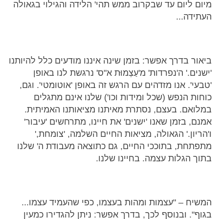
מיום ליום עד שבקרוב ממש תהי' הלידה והגילוי בגאולה
העתידה...
ביאור בדרך אפשר: בזמן שינה איננו מודעים כלל להיותנו
'ישנים.' ה'נפרדות' מ'עַצְמוּת א"ס' נרגשת לנו באופן
'טבעי'. אנו מזדהים עם הרגש זה באופן 'אוטומטי'. וגם,
כוחות הנפש (שכל ומידות וכו') שלנו אינם מתגלים
במלואם. בעצם, נסתרת מאיתנו מציאותנו האמיתית.
אמנם, בזמן שאנו 'ישנים' את חיינו, מתרחשים 'עיבור'
ו'הריון.' הגאולה, מציאות החיים השלמה, 'צומחת,'
מתפתחת, בתוככי החיים, גם כתוצאה מעבודת ה' שלנו
בתוך הגלות עצמה. בחיינו שלנו.
המשיח – "עצמות ומהות בעצמו, כפי שהעמיד עצמו...
בגוף". ובנוסף לכך, בדרך אפשר: ניתן להגדירו כמעין