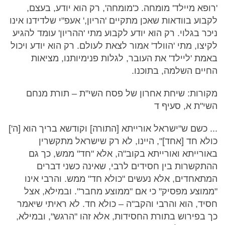
'רופא מיילד' מומחה. כ'מומחה', רק הוא יודע, בעצם,
לקבוע בוודאות שאכן מתקיים 'הריון,' אעפ"י שלדידנו אינו
ניכר בגלוי. רק הוא יודע לקבוע מתי 'ההריון' עומד להגיע
לקיצו, מתי 'הוולד' אמור לצאת לעולם. רק הוא יודע ויכול
באמת 'ליילד' את העובר, לגלות פנימיותנו, מציאות
החיים השלמה, בתוכנו.
מקורות: שיחת אחרון של פסח השי"ת – תורת מנחם
השי"ת א, סעיף ד
... כשם ש"ישראל אורייתא [התורה] וקודשא בריך הוא [ה']
כולא חד [אחד]", היינו, לא רק שישראל מתקשרין
באורייתא ואורייתא בקוב"ה, אלא "חד" ממש, כך גם
ההתקשרות בין חסידים לרבי, שאינה כשני דברים
המתאחדים, אלא נעשים "כולא חד" ממש. והרבי אינו
"ממוצע מפסיק" כי אם "ממוצע מחבר". ובמילא, אצל
חסיד, הוא והרבי והקב"ה – כולא חד. לא ראיתי שיאמר
כך בפירוש בתורת החסידות, אלא זהו "הרגש", ובמילא,