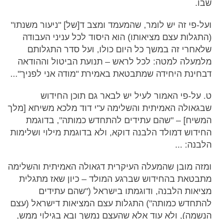
שבו.
ועל-פי זה יש לומר, שהמעמד ומצב ד[של] "ניעור משנתו"
(התגלות עצם מציאותו) הוא היסוד לכל עניני העבודה
שלאחרי זה במשך כל היום כולו, ועל סדר התגלותם
מלמעלה למטה: לכל לראש – תנועת הביטול וההודאה
דבחינת היחידה שמתבטאת באמירת "מודה אני לפניך"...
ט. על-פי האמור לעיל יש לבאר גם תוכן החידוש
שבגאולה האמיתית והשלימה ע"י דוד מלכא משיחא [מלך
המשיח] – "שהם עתידים להתחדש כמותה", בדוגמת
החידוש דמולד הלבנה דוקא, ולא בדוגמת מילוי ושלימות
הלבנה: ...
ומזה מובן שהמעלה העיקרית דגאולה האמיתית והשלימה
מתבטאת בהחידוש שברגע המולד – כיון שאז מתגלית
מציאות הלבנה, ודוגמתו בישראל ("שהם עתידים
להתחדש כמותה") התגלות עצם המציאות דישראל (עצם
הנשמה), ולא עוד אלא שהעצם נמשך ובא בגילוי ממש,