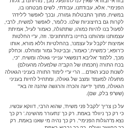
בוודאי ובוודאי שאין לנו להתפעל מכך, מהיותנו ב"גלות
הפנימי". אלא, עבודתנו, עבודתי, לשים מבטחנו בו,
במשיח, מתוך התבטלות גמורה, ובכך לאפשר ל'לידה'
לקרות גם בחיצוניות שלנו. כלומר, לאפשר למשיח, לרבי,
לפעול בנו להיות כמוהו, שתתגלה, כאמור לעיל, אמיתת
עצמותנו ומהותנו בחיינו ב'תחתונים'. וזה, ע"י החלטות
אמיצות 'לקבל על עצמנו', בהחלטיות וללא מורא, אותו
כ'רופא,' כ'משיח,' כאמור, ובביטול גמור ומוחלט. וכחלק
מכך, ללמוד 'אליבא דנפשאי' ענייני גאולה ומשיח. "כי,
בכח התורה (חכמתו של הקב"ה שלמעלה מהעולם)
לשנות טבע האדם... הרי ע"י לימוד התורה בעניני הגאולה
מתעלה למעמד ומצב של גאולה, ומתחיל לחיות בעניני
הגאולה, מתוך ידיעה והכרה והרגשה ש'הנה זה בא'"
(שש"פ בלק, שם).
על כן צריך 'לקבל פני משיח', שהוא הרבי, דווקא עכשיו.
כי רק כך ניוולד באמת. רק כך 'נתעורר מהשינה.' רק כך
נצא מ"הגלות הפנימי". רק כך נהיה מי שאנו באמת. רק
כך החושך ייעלם. רק כך נבריא באמת.