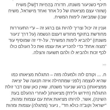
תיכף כשניעור משנתו, חדורה בְּהַחַיּוּת ד[של] משיח
(שזוהי עצם מציאותו של כל אחד ואחד מישראל, משיח
שבו) שמביאה לימות המשיח.
וענין זה יכול וצריך להיות גם ברגע זה – ע"י התעוררות
מחודשת בתוקף מחודש דעצם הנשמה (על דרך 'ניעור
משנתו) "להביא לימות המשיח", על-ידי זה שמוסיף עוד
"מצוה אחת" כדי להכריע את עצמו ואת כל העולם כולו
לכף זכות ולהביא לו ולהם תשועה והצלה.
...
ח. ... וקודם לזה ולמעלה מזה – התגלות מציאותו כמו
שהיא לעצמה (לפני שמתחילה איזה תנועה של יציאה
ממציאותו) ברגע שניעור משנתו, שאין כאן שום דבר זולת
התגלות (חידוש ולידת) מציאותו( לאחרי ההעלם בעת
השינה), אשר, להיותו מציאות אחת עם עצמות ומהות,
"ישראל וקוב"ה כולא חד" , ניעור (מתגלה) עצמות ומהות