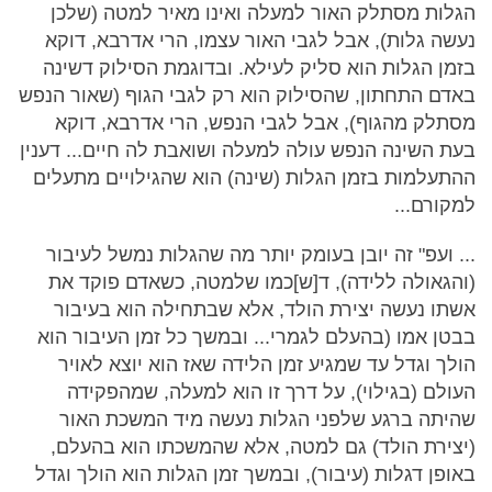
הגלות מסתלק האור למעלה ואינו מאיר למטה (שלכן
נעשה גלות), אבל לגבי האור עצמו, הרי אדרבא, דוקא
בזמן הגלות הוא סליק לעילא. ובדוגמת הסילוק דשינה
באדם התחתון, שהסילוק הוא רק לגבי הגוף (שאור הנפש
מסתלק מהגוף), אבל לגבי הנפש, הרי אדרבא, דוקא
בעת השינה הנפש עולה למעלה ושואבת לה חיים... דענין
ההתעלמות בזמן הגלות (שינה) הוא שהגילויים מתעלים
למקורם...
... ועפ" זה יובן בעומק יותר מה שהגלות נמשל לעיבור
(והגאולה ללידה), ד[ש]כמו שלמטה, כשאדם פוקד את
אשתו נעשה יצירת הולד, אלא שבתחילה הוא בעיבור
בבטן אמו (בהעלם לגמרי... ובמשך כל זמן העיבור הוא
הולך וגדל עד שמגיע זמן הלידה שאז הוא יוצא לאויר
העולם (בגילוי), על דרך זו הוא למעלה, שמהפקידה
שהיתה ברגע שלפני הגלות נעשה מיד המשכת האור
(יצירת הולד) גם למטה, אלא שהמשכתו הוא בהעלם,
באופן דגלות (עיבור), ובמשך זמן הגלות הוא הולך וגדל