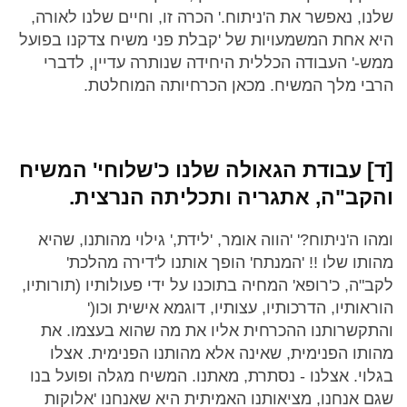
שלנו, נאפשר את ה'ניתוח.' הכרה זו, וחיים שלנו לאורה,
היא אחת המשמעויות של 'קבלת פני משיח צדקנו בפועל
ממש-' העבודה הכללית היחידה שנותרה עדיין, לדברי
הרבי מלך המשיח. מכאן הכרחיותה המוחלטת.
[ד] עבודת הגאולה שלנו כ'שלוחי' המשיח
והקב"ה, אתגריה ותכליתה הנרצית.
ומהו ה'ניתוח?' 'הווה אומר, 'לידת,' גילוי מהותנו, שהיא
מהותו שלו !! 'המנתח' הופך אותנו ל'דירה מהלכת'
לקב"ה, כ'רופא' המחיה בתוכנו על ידי פעולותיו (תורותיו,
הוראותיו, הדרכותיו, עצותיו, דוגמא אישית וכו('
והתקשרותנו ההכרחית אליו את מה שהוא בעצמו. את
מהותו הפנימית, שאינה אלא מהותנו הפנימית. אצלו
בגלוי. אצלנו - נסתרת, מאתנו. המשיח מגלה ופועל בנו
שגם אנחנו, מציאותנו האמיתית היא שאנחנו 'אלוקות