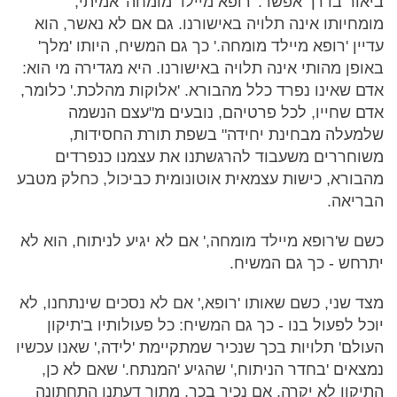
ביאור בדרך אפשר: 'רופא מיילד מומחה' אמיתי,
מומחיותו אינה תלויה באישורנו. גם אם לא נאשר, הוא
עדיין 'רופא מיילד מומחה.' כך גם המשיח, היותו 'מלך'
באופן מהותי אינה תלויה באישורנו. היא מגדירה מי הוא:
אדם שאינו נפרד כלל מהבורא. 'אלוקות מהלכת.' כלומר,
אדם שחייו, לכל פרטיהם, נובעים מ"עצם הנשמה
שלמעלה מבחינת יחידה" בשפת תורת החסידות,
משוחררים משעבוד להרגשתנו את עצמנו כנפרדים
מהבורא, כישות עצמאית אוטונומית כביכול, כחלק מטבע
הבריאה.
כשם ש'רופא מיילד מומחה,' אם לא יגיע לניתוח, הוא לא
יתרחש - כך גם המשיח.
מצד שני, כשם שאותו 'רופא,' אם לא נסכים שינתחנו, לא
יוכל לפעול בנו - כך גם המשיח: כל פעולותיו ב'תיקון
העולם' תלויות בכך שנכיר שמתקיימת 'לידה,' שאנו עכשיו
נמצאים 'בחדר הניתוח,' שהגיע 'המנתח.' שאם לא כן,
התיקון לא יקרה. אם נכיר בכך, מתוך דעתנו התחתונה