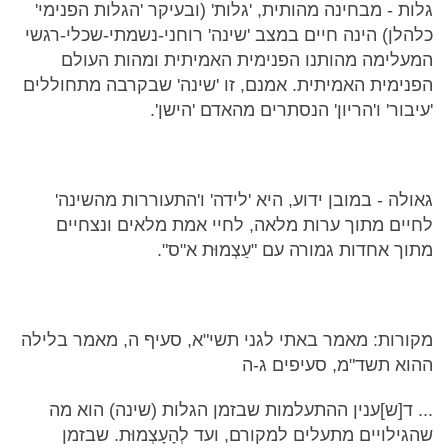
גלות - מבחינה מהותית, 'גלות' (ובעיקר 'הגלות הפנימי'
כלהלן) הינה חיים במצב 'שינה' רוחני-נשמתי-שכלי-רגשי
המעלימה מהותנו הפנימית האמיתית ומהות העולם
הפנימית האמיתית. אמנם, זו 'שינה' שבקרבה מתחוללים
'עיבור' ו'הריון' הנסתרים מהאדם 'הישן'.
גאולה - במובן ידוע, היא 'לידה' ו'התעוררות מהשינה'
לחיים מתוך ערות מלאה, לחיי אמת מלאים ונצחיים
מתוך אחדות גמורה עם "עַצְמוּת א"ס".
מקורות: מאמר באתי לגני תשי"א, סעיף ה, מאמר בלילה
ההוא תשד"מ, סעיפים ג-ה
... ד[ש]ענין ההתעלמות שבזמן הגלות (שינה) הוא מה
שהגילויים מתעלים למקורם, ועד לְהָעָצְמוּת. שבזמן