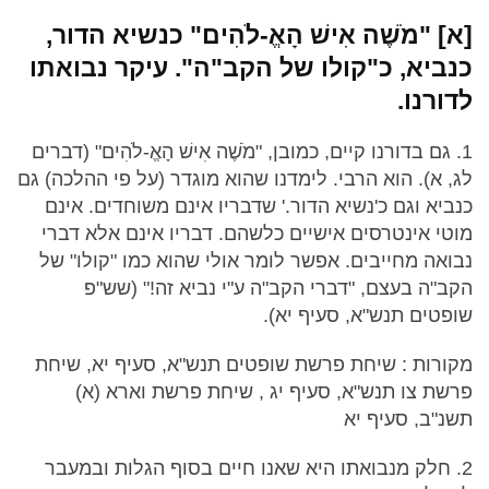
[א] "מֹשֶׁה אִישׁ הָאֱ-לֹהִים" כנשיא הדור,
כנביא, כ"קולו של הקב"ה". עיקר נבואתו
לדורנו.
1. גם בדורנו קיים, כמובן, "מֹשֶׁה אִישׁ הָאֱ-לֹהִים" (דברים
לג, א). הוא הרבי. לימדנו שהוא מוגדר (על פי ההלכה) גם
כנביא וגם כ'נשיא הדור.' שדבריו אינם משוחדים. אינם
מוטי אינטרסים אישיים כלשהם. דבריו אינם אלא דברי
נבואה מחייבים. אפשר לומר אולי שהוא כמו "קולו" של
הקב"ה בעצם, "דברי הקב"ה ע"י נביא זה!" (שש"פ
שופטים תנש"א, סעיף יא).
מקורות : שיחת פרשת שופטים תנש"א, סעיף יא, שיחת
פרשת צו תנש"א, סעיף יג , שיחת פרשת וארא (א)
תשנ"ב, סעיף יא
2. חלק מנבואתו היא שאנו חיים בסוף הגלות ובמעבר