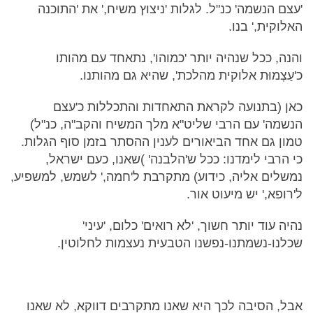
'עצם הנשמה' כנ"ל. לגלות 'ניצוץ משיח,' את 'התוכנה
האלוקית,' בנו.
והנה, ככל שנהיה יותר 'כמוהו', נתאחד עם מהותו
כ'עַצְמוּת אלוקית מהלכת', שהיא גם מהותנו.
כאן (בתנועה לקראת התאחדות והתכללות כ'עצם
הנשמה' עם הרבי שליט"א מלך המשיח והקב"ה, כנ"ל)
טמון גם אחד הביאורים לענין ההסתר בזמן סוף הגלות.
כי הרבי לימדנו: ככל ש'הלבנה' )שאנו, כעם ישראל,
נמשלים אליה, כידוע) מתקרבת ל'חמה,' לשמש, למשפיע,
ל'רופא,' יש מיעוט אור.
נהיה עוד יותר חשוך, 'לא רואים' כלום, 'עיני'
שכלנו-נשמתנו-נפשנו הטבעית נעצמות לחלוטין.
אבל, הסיבה לכך היא שאנו מתקרבים דווקא, לא שאנו