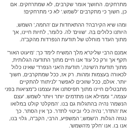
מתרחקים. החושך אומר שקרבים, לא שמתרחקים. אם
כן, חשוך כי מתקרבים 'לשמש.' לא כי מתרחקים!
ומהו שיא הקירבה? ההתאחדות עם 'החמה,' השמש,
היותנו כלולים בה. 'שווים' לה. כלומר, לחיות חיינו, אך
מתוך העדר מוחלט של תודעת הנפרדות מהקב"ה.
אמנם הרבי שליט"א מלך המשיח לימד כך: 'מיעוט האור'
תקף אך ורק כל עוד אנו חיים מתוך התודעה הגלותית,
מתוך תודעת ה'שינה,' תודעת ה'אני הנפרד' שאינו כלול
לכאורה בעצמות ומהות. רק אז, ככל שמתקרבים, חשוך
יותר. אולם, ככל שזוכים לאפשר 'לניתוח' להתקיים
מתבטלים חיינו מתוך תפיסתנו את עצמנו כ"מציאות בפני
עצמה." וממילא אנו מתדמים יותר ויותר לשמש. 'עצם
הנשמה' נהיה בהתגלות גם בנו. 'המקלט' קולט במלואו
את 'התדר,' נהיה כלי וביטוי לתדר. כך אין הסתר. כך
נגוזה הגלות. ה'שמש,' המשפיע, הרבי, הקב"ה, גלוי בנו,
אנו בו. אנו 'חלק' מ'השמש'.