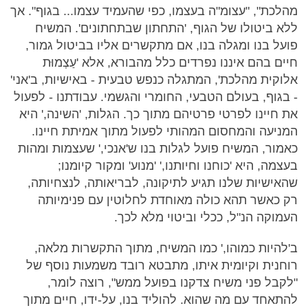
מהלכת", "עצומ"ה בעצמו, כפי שהעמיד עצמו... בגוף". אך
ללא ביטולו של הגוף, 'התחתון שבתחתונים'. המשיח
פועל בנו ומגלה בנו, אם מתקשרים אליו בביטול גמור,
חיים בהם איננו נפרדים כלל מהבורא, אלא 'עַצְמוּת
אלוקית מהלכת', המתגלה כנפש טבעית - באישיות, ב'אני'
- בגוף, בעולם הטבעי, החומרי והגשמי. עבודתנו - לפעול
את חיינו לפרטי פרטיהם מתוך כך. הגלות, 'השינה,' היא
המניעה והמחסום המהותי לפעול מתוך אמיתת חיינו.
כאמור, המשיח פועל לגלות בנו ש'אנכי,' שעצמות ומהות
בעצמה, היא 'כוחנו וחיותנו,' 'מנוע' ומקור קיומנו;
שהאישיות שלנו תגיע לתיקונה, לבריאותה, לנצחיותה,
רק כאשר תהא כולה מאוחדת לחלוטין עם פנימיותה
העמוקה הנ"ל, ככלי וביטוי מלא לכך.
ב'להיות כמוהו,' כמו המשיח, מתוך התקשרות מלאה,
רוחנית וקיומית איתו, מתבטא רובד משמעות נוסף של
"לקבל פני משיח צדקנו בפועל ממש", רוצה לומר,
להתאחד עם מה שהוא. להוליד בנו, על-ידו, חיים מתוך