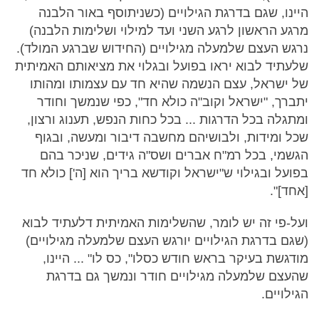
היינו, שגם בדרגת הגילויים (כשניתוסף באור הלבנה
מרגע הראשון לרגע השני ועד למילוי ושלימות הלבנה)
נרגש העצם שלמעלה מגילויים (החידוש שברגע המולד).
שלעתיד לבוא יראו בפועל ובגלוי את מציאותם האמיתית
של ישראל, עצם הנשמה שהיא חד עם עצמותו ומהותו
יתברך, "ישראל וקוב"ה כולא חד", כפי שנמשך וחודר
ומתגלה בכל הדרגות ... בכל כחות הנפש, תענוג ורצון,
שכל ומידות, ולבושיהם מחשבה דיבור ומעשה, ובגוף
הגשמי, בכל רמ"ח אברים ושס"ה גידים, שניכר בהם
בפועל ובגילוי ש"ישראל וקודשא בריך הוא [ה'] כולא חד
[אחד]".
ועל-פי זה יש לומר, שהשלימות האמיתית דלעתיד לבוא
(שגם בדרגת הגילויים יורגש העצם שלמעלה מגילויים)
מודגשת בעיקר בראש חודש כסלו", כס לו" ... היינו,
שהעצם שלמעלה מגילויים חודר ונמשך גם בדרגת
הגילויים.