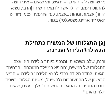
מי שרוצה להרגיש כך – ירגיש, ומי שאינו – איני רוצה
להתווכח עמו, יהי לו אשר לו מאחר שזהו [הרבי, נשיא
הדור] עַצְמוּת וּמַהוּת בעצמו, כפי שהעמיד עצמו ("ווי ער
האָט זיך אַריינגעשטעלט") בגוף.
[ג] התגלותו של המשיח כתחילת
הגאולה/'הלידה' ועניינה.
והנה, שלב משמעותי ומרכזי ביותר ב'לידה' הינו עצם
התגלותו של המשיח, 'הרופא המיילד המומחה;' בבחינת
'הגעתו לחדר הלידה בכדי לבצע הלידה.' ה'לידה' = הרגע
הראשון של ההתעוררות מ'השינה', משינת הגלות. בשפת
תורת החסידות - התגלות המשיח כ"מלך בעצם, שאינו
תלוי בהעם."