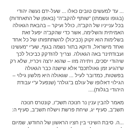
... עד למעשים טובים כאלו ... שעל-ידם נעשה יהודי
(בגופו ונשמתו) "שותף להקב"ה" (באופן של התאחדות)
בכל ענייניו של הקב"ה, כולל ועיקר – בהבאת הגאולה
האמיתית והשלימה, אשר כדי שהקב"ה יפעל זאת
בשלימות הוא זקוק (כביכול) להשתתפותו של כל אחד
ואחד מישראל, ודוקא בתור נשמה בגוף, שע"י "מעשינו
ועבודתינו" באה הגאולה. וצריך להזדקק כביכול לכך
שיהודי יסכים, ויתירה מזו – שהוא ירצה ויכריז, שלא רק
ש"הגיע זמן גאולתכם" אלא שישנה כבר הגאולה
בפשטות, כמדובר לעיל ... שגאולה היא מלשון גילוי –
הגילוי דאלופו של עולם ב"גולה" (שנפעל ע"י עבודת
היהודי בגלות)....
מאמר להבין ענין נר חנוכה תשכ"ו, קונטרס חנוכה
תשנ"ב, סעיף יג, שיחת פרשת וישלח תשנ"ב, סעיף ה:
...ה. סיבת השינוי בין חציו הראשון של החודש, שמיום