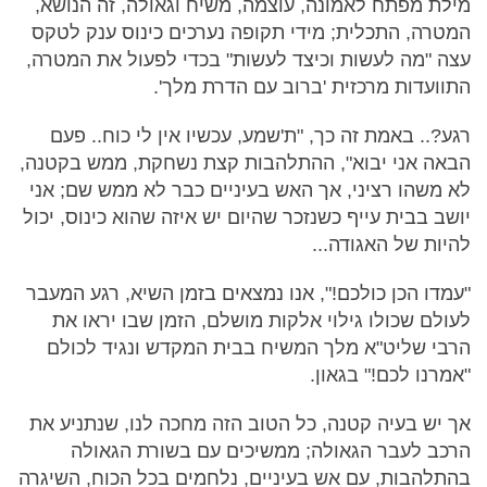
מילת מפתח לאמונה, עוצמה, משיח וגאולה, זה הנושא,
המטרה, התכלית; מידי תקופה נערכים כינוס ענק לטקס
עצה "מה לעשות וכיצד לעשות" בכדי לפעול את המטרה,
התוועדות מרכזית 'ברוב עם הדרת מלך'.
רגע?.. באמת זה כך, "ת'שמע, עכשיו אין לי כוח.. פעם
הבאה אני יבוא", ההתלהבות קצת נשחקת, ממש בקטנה,
לא משהו רציני, אך האש בעיניים כבר לא ממש שם; אני
יושב בבית עייף כשנזכר שהיום יש איזה שהוא כינוס, יכול
להיות של האגודה...
"עמדו הכן כולכם!", אנו נמצאים בזמן השיא, רגע המעבר
לעולם שכולו גילוי אלקות מושלם, הזמן שבו יראו את
הרבי שליט"א מלך המשיח בבית המקדש ונגיד לכולם
"אמרנו לכם!" בגאון.
אך יש בעיה קטנה, כל הטוב הזה מחכה לנו, שנתניע את
הרכב לעבר הגאולה; ממשיכים עם בשורת הגאולה
בהתלהבות, עם אש בעיניים, נלחמים בכל הכוח, השיגרה