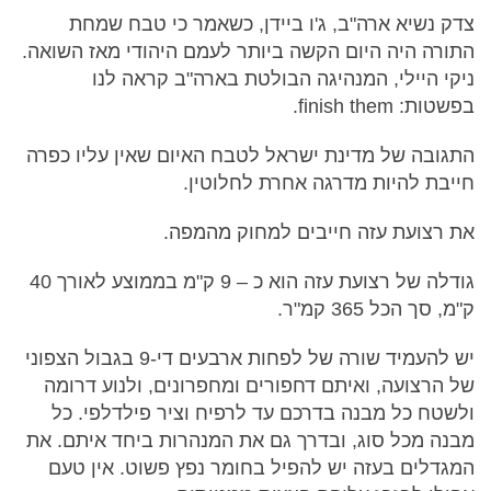
צדק נשיא ארה"ב, ג'ו ביידן, כשאמר כי טבח שמחת
התורה היה היום הקשה ביותר לעמם היהודי מאז השואה.
ניקי היילי, המנהיגה הבולטת בארה"ב קראה לנו
בפשטות: finish them.
התגובה של מדינת ישראל לטבח האיום שאין עליו כפרה
חייבת להיות מדרגה אחרת לחלוטין.
את רצועת עזה חייבים למחוק מהמפה.
גודלה של רצועת עזה הוא כ – 9 ק"מ בממוצע לאורך 40
ק"מ, סך הכל 365 קמ"ר.
יש להעמיד שורה של לפחות ארבעים די-9 בגבול הצפוני
של הרצועה, ואיתם דחפורים ומחפרונים, ולנוע דרומה
ולשטח כל מבנה בדרכם עד לרפיח וציר פילדלפי. כל
מבנה מכל סוג, ובדרך גם את המנהרות ביחד איתם. את
המגדלים בעזה יש להפיל בחומר נפץ פשוט. אין טעם