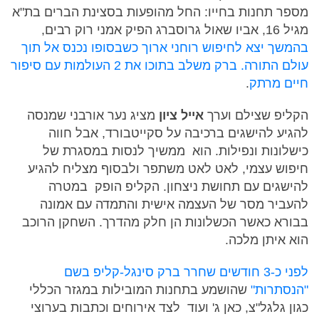
מספר תחנות בחייו: החל מהופעות בסצינת הברים בת"א
מגיל 16, אביו שאול גרוסברג הפיק אמני רוק רבים,
בהמשך יצא לחיפוש רוחני ארוך כשבסופו נכנס אל תוך
עולם התורה. ברק משלב בתוכו את 2 העולמות עם סיפור
חיים מרתק
.
הקליפ שצילם וערך
אייל ציון
מציג נער אורבני שמנסה
להגיע להישגים ברכיבה על סקייטבורד, אבל חווה
כישלונות ונפילות. הוא ממשיך לנסות במסגרת של
חיפוש עצמי, לאט לאט משתפר ולבסוף מצליח להגיע
להישגים עם תחושת ניצחון. הקליפ הופק במטרה
להעביר מסר של העצמה אישית והתמדה עם אמונה
בבורא כאשר הכשלונות הן חלק מהדרך. השחקן הרוכב
הוא איתן מלכה.
לפני כ-3 חודשים שחרר ברק סינגל-קליפ בשם
"הנסתרות"
שהושמע בתחנות המובילות במגזר הכללי
כגון גלגל"צ, כאן ג' ועוד לצד אירוחים וכתבות בערוצי