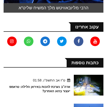
הרבי מליובאוויטש מלך המשיח שליט"א
עקוב אחרינו
כתבות נוספות
ט"ז אב התשפ"ו, 01:58
ארה"ב נערכת להכות באיראן הלילה: טראמפ
יעצור ברגע האחרון?