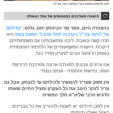
למה נלחמים בשטח בנוי? (צילום: דובר צה''ל)
הישארו מעודכנים בסטטוסים של אתר הגאולה
בהצהרה היום, אמר שר הביטחון יואב גלנט:
"
נפילתם
של לוחמי צה״ל בקרבות למול מחבלי חמאס בעזה
היא
מכה קשה וכואבת. ליבנו ומחשבותינו עם משפחותיהם
היקרות. הישגיה המשמעותיים של הלחימה העוצמתית
בעומק הרצועה גובים לצערנו מחיר כבד.
אנו ערוכים ונכונים למערכה ארוכה ומורכבת הדורשת
העזה, נחישות והתמדה - אנחנו ננצח".
אין ספק שצריך להמשיך ולהילחם עד לנצחון, אבל גם
צריך לזכור היטב את כל העקרון ומציל החיים שאותו
הדגיש הרבי שליט"א מלך המשיח:
אין לסכן חיילים! יש לשטח ולהחריב את כל הבניינים
באזור שאליו נכנסים!