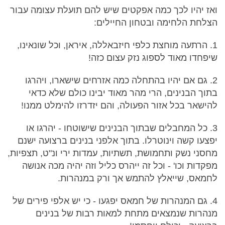
ואז יהיו לכך כמה אפקטים שיש להם תועלת עצומה עבור
הצלחת הלחימה ובטחון החיילים:
1. הרתעה מוחצת כלפי חיזבאללה, איראן, וכל שונאינו,
שיפחדו מאוד לספוג נזק עצום כזה!
2. גם אם יהיו בהתחלה כמה אזרחים שישארו, ויהרגו
בתוך הבנינים, הרי מהר מאוד יבינו כולם שלא כדאי
להישאר בכל אזור הפעולה, והם יזדרזו להימלט ממנו!
3. כל המחבלים שבתוך הבנינים שישוטחו - יהרגו או
יפצעו קשה וינוטרלו. בתוך אלפני בנינים ברצועה ישנם
מחסני נשק ותחמושת, תשתיות, עמדות ירי ונ"ט, תצפיות,
מפקדות וכו' - וכל זה ייהרס כליל וזה יהיה מכה אנושה
לחמאס, שייאלץ להתמש אך ורק במנהרות.
4. גם המנהרות של חמאס יפגעו - כי יש אלפי פירים של
מנהרות שנמצאים מתחת למאות רבות של בנינים