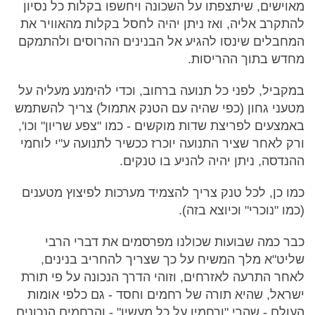
מאוישים, שיתצפתו על השכונה ויחשפו בקלות כל נסיון
להתקרב אליה, ואז ניתן יהיה לחסל בקלות מהאוויר את
המחבלים שינסו להגיע אל הבנינים ההרוסים ולהתמקם
מחדש בתוך ההריסות.
במקביל, לפני כל תנועה ברחוב, וכדי להימנע מעליה על
מטעני גחון (כפי שהיה עם הטנק אתמול) צריך להשתמש
באמצעים לפריצת שדות מוקשים - כמו "צפע שריון" וכו',
ורק לאחר שציר התנועה יוכרז ככשיר לתנועה ע"י לוחמי
ההנדסה, ניתן יהיה להניע בו טנקים.
כמו כן, לכל טנק צריך להצמיד מערכות לפיצוץ מטענים
(כמו "נוכרי" וכיוצא בזה).
כבר כמה שבועות שכולנו מפרסמים את דברי הרבי
שליט"א מלך המשיח על כך שצריך להחריב בנינים,
לאחר התרעה לאזרחים, וזוהי הדרך הנכונה על פי תורת
ישראל, שהיא תורה של רחמים וחסד - גם כלפי אומות
העולם - שהרי "ורחמיו על כל מעשיו" - והרחמים הנכונים