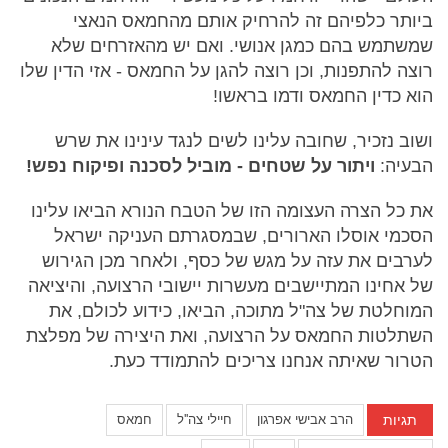
ביותר כלפיהם זה להרחיק אותם מהחמאס הנאצי
שמשתמש בהם כמגן אנושי. ואם יש מהאזרחים שלא
רוצה להתפנות, וכן רוצה להגן על החמאס - אזי הדין שלו
הוא כדין החמאס ודמו בראשו!
ושוב נזכיר, שחובה עלינו לשים לנגד עינינו את שרש
הבעיה:
ויתור על שטחים - מוביל לסכנה ופיקוח נפש!
את כל הצרה העצומה הזו של הטבח הנורא הביאו עלינו
הסכמי אוסלו הארורים, שבמסגרתם העניקה ישראל
לערבים את עזה על מגש של כסף, ולאחר מכן הגירוש
של אחינו המתיישבים מעשרות יישובי הרצועה, והיציאה
המוחלטת של צה"ל מתוכה, הביאו, כידוע לכולם, את
השתלטות החמאס על הרצועה, ואת היצירה של מפלצת
הטרור שאיתה אנחנו צריכים להתמודד כעת.
תגיות
הרב אבישי אפרגון
חיילי צה''ל
חמאס