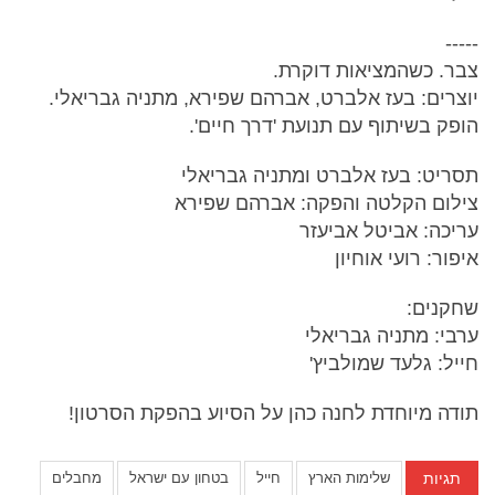
-----
צבר. כשהמציאות דוקרת.
יוצרים: בעז אלברט, אברהם שפירא, מתניה גבריאלי.
הופק בשיתוף עם תנועת 'דרך חיים'.
תסריט: בעז אלברט ומתניה גבריאלי
צילום הקלטה והפקה: אברהם שפירא
עריכה: אביטל אביעזר
איפור: רועי אוחיון
שחקנים:
ערבי: מתניה גבריאלי
חייל: גלעד שמולביץ'
תודה מיוחדת לחנה כהן על הסיוע בהפקת הסרטון!
תגיות
שלימות הארץ
חייל
בטחון עם ישראל
מחבלים