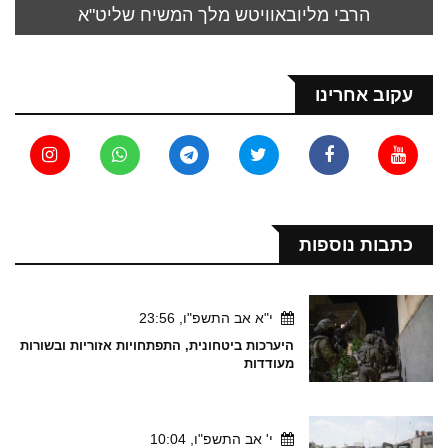
הרבי מליובאוויטש מלך המשיח שליט"א
עקוב אחרינו
כתבות נוספות
י"א אב התשפ"ו, 23:56
היערכות ביטחונית, התפתחויות אזוריות ובשורות
מעודדות
י' אב התשפ"ו, 10:04