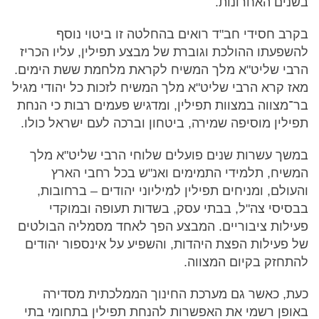
בשנים האחרונות.
בקרב חסידי חב"ד רואים בהחלטה זו ביטוי נוסף
להשפעתו ההולכת וגוברת של מבצע תפילין, עליו הכריז
הרבי שליט"א מלך המשיח לקראת מלחמת ששת הימים.
מאז קרא הרבי שליט"א מלך המשיח לזכות כל יהודי מגיל
בר־מצווה במצוות תפילין, ומדגיש פעמים רבות כי הנחת
תפילין מוסיפה שמירה, ביטחון וברכה לעם ישראל כולו.
במשך עשרות שנים פועלים שלוחי הרבי שליט"א מלך
המשיח, תלמידי התמימים ואנ"ש בכל רחבי הארץ
והעולם, ומניחים תפילין למיליוני יהודים – ברחובות,
בבסיסי צה"ל, בבתי עסק, בשדות תעופה ובמוקדי
פעילות ציבוריים. המבצע הפך לאחד מסמליה הבולטים
של פעילות הפצת היהדות, והשפיע על אינספור יהודים
להתחזק בקיום המצווה.
כעת, כאשר גם מערכת החינוך הממלכתית מסדירה
באופן רשמי את האפשרות להנחת תפילין בתחומי בתי