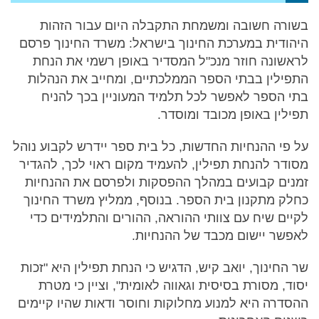
בשורה חשובה ומשמחת התקבלה היום עבור הזהות
היהודית במערכת החינוך בישראל: משרד החינוך פרסם
לראשונה חוזר מנכ"ל המסדיר באופן רשמי את הנחת
התפילין בבתי הספר הממלכתיים, ומחייב את הנהלות
בתי הספר לאפשר לכל תלמיד המעוניין בכך להניח
תפילין באופן מכובד ומוסדר.
על פי ההנחיות החדשות, כל בית ספר יידרש לקבוע נוהל
מסודר להנחת תפילין, להעמיד מקום ראוי לכך, להגדיר
זמנים קבועים במהלך ההפסקות ולפרסם את ההנחיות
כחלק מתקנון בית הספר. בנוסף, ממליץ משרד החינוך
לקיים שיח עם צוותי ההוראה, ההורים והתלמידים כדי
לאפשר יישום מכבד של ההנחיות.
שר החינוך, יואב קיש, הדגיש כי הנחת תפילין היא "זכות
יסוד, מסורת בסיסית וגאווה לאומית", וציין כי מטרת
ההסדרה היא למנוע מחלוקות וחוסר ודאות שהיו קיימים