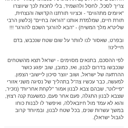
צריך לסכל, לחסל ולהשמיד, בלי לחכות לכך שיווצרו
"איומים מתהווים" - וכציווי תורתנו הקדושה והנצחית,
תורת חיים, שמלמדת אותנו "הוראה בחיים" (כלשון הרבי
שליט"א מלך המשיח) - "הבא להורגך השכם להורגו" !!!
ובפרט, שאסור לנו לוותר על שום שטח שנכבש, בדם
חיילינו!
לפי ההסכם, בתנאים מסוימים - ישראל תצא מהשטחים
שנכבשו בדרום לבנון, ואז, כמובן, שוב יפגע כושר
ההרתעה של ישראל, ושוב יווצר סיכון ליישובי הצפון.
למעשה, כבר עכשיו צה"ל בתהליך של נסיגה משני אזורי
"פיילוט", שבהם צבא לבנון אמור "לקחת אחריות" (נזכיר,
שצבא לבנון התגלה, פעם אחר פעם, כמשענת קנה רצוץ,
והוא לא עמד מול חיזבאללה, ואיפשר לו לבנות כוחו
במשך עשרות שנים, בכל שטח לבנון, ובמיוחד קרוב
לגבול ישראל).