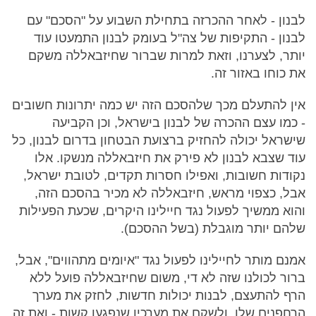
לבנון - לאחר ההכרזה בתחילת השבוע על "הסכם" עם
לבנון - התקיפות של צה"ל בעומק לבנון התמעטו עוד
יותר, לצערנו, וזאת למרות שברור שחיזבאללה משקם
את כוחו באזור זה.
אין להתעלם מכך שלהסכם הזה יש כמה יתרונות חשובים
- כמו עצם ההכרה של לבנון בישראל, וכן הקביעה
שישראל יכולה להחזיק ברצועת הבטחון בדרום לבנון, כל
עוד שצבא לבנון לא פירק את חיזבאללה מנשקו. אלו
נקודות חשובות, ואפילו חסרות תקדים, לטובת ישראל,
אבל, כצפוי מראש, חיזבאללה לא מכיר בהסכם הזה,
והוא ממשיך לפעול נגד חיילינו היקרים, שכעת הפעילות
שלהם יותר מוגבלת (בשל ההסכם).
אמנם מותר לחיילינו לפעול נגד "איומים מתהווים", אבל,
ברור לכולנו שזה לא די, משום שחיזבאללה פועל ללא
הרף להתעצם, לבנות יכולות חדשות, לחזק את מערך
הרחפנים שלו, ולשקם את מערכיו שנפגעו קשות - ואת זה