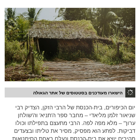
הישארו מעודכנים בסטטוסים של אתר הגאולה
יום הכיפורים, בית-הכנסת של הרבי הזקן, הצדיק רבי
שניאור זלמן מליאדי – מחבר ספר ה'תניא' וה'שולחן
ערוך' – מלא מפה לפה. הרבי מתעצם בתפילתו וכולו
דביקות. לפתע הוא מפסיק, מסיר את טליתו ובצעדים
מהירים יוצא את בית-הכנסת ונעלם באחת הסימטאות...