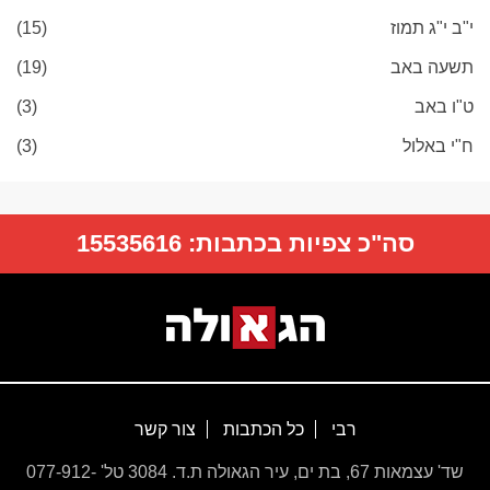
י"ב י"ג תמוז
(15)
תשעה באב
(19)
ט"ו באב
(3)
ח"י באלול
(3)
סה"כ צפיות בכתבות:
15535616
רבי
כל הכתבות
צור קשר
שד' עצמאות 67, בת ים, עיר הגאולה ת.ד. 3084 טל' 077-912-