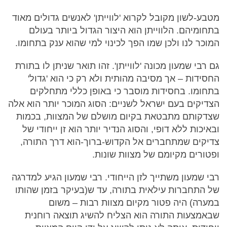
מטבע-לשון מקובל לקרוא 'לווייתן' לאנשים גדולים מאוד
בתחומיהם. הלווייתן הוא היצור הגדול ביותר בעולם
המוכר לנו ולכן שמו הפך לכינוי למי שהוא ענק בתחומו.
גם רבי שמעון מכונה 'לווייתן'. זהו תואר שניתן לו בתורת
החסידות – אך מסיבה מהותית ולא רק כי הוא 'גדול'
בתחומו. בחסידות מוסבר כי באופן כללי מתחלקים
הצדיקים בעם ישראל לשניים: הסוג המוכר יותר הוא אלה
שצדקותם מתבטאת בקיום מושלם של המצוות, בכמות
ובאיכות ללא דופי, והסוג הנדיר יותר הוא זן ייחודי של
צדיקים שמתחברים אל הקדוש-ברוך-הוא דרך התורה,
ופטורים מקיומם של מצוות שונות.
רבי שמעון משתייך לזן הייחודי. רבי שמעון הגיע למדרגה
של התחברות עילאית בתורה, עד ש(בעיקר בזמן שהותו
במערה) היה פטור מקיום מצוות רבות – משום
שבאמצעות התורה הוא הצליח להשיג תוצאה רוחנית