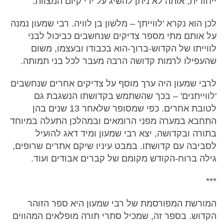
ייחודית, אותה לא ניתן להשיג על ידי קיום המצוות.
לכן הוא נקרא 'לווייתן' – מלשון בן לוויה. רבי שמעון נמנה
על אותם מתי מספר צדיקים שנחשבים כביכול לבני
לווייתו של הקדוש-ברוך-הוא בכבודו ובעצמו, משום
שהעפילו לרמות קדושה הרבה מעבר לכל בני תמותה.
לרבי שמעון היה ערך מוסף על צדיקים אחרים שנחשבים
'לווייתנים' – בכך שהשתמש בקדושתו הנשגבת גם
לטובת אחרים. כפי שמסופר שלאחר 13 שנים בהן
התחבא במערה מפני הרומאים ובמהלכן התעלה במיוחד
בתורה ובקדושה, יצא רבי שמעון ומיד דאג להועיל
לסביבה עם קדושתו. במבט עיניו שיקם אתרים שרופים,
גילה ברוח-הקודש מקומם של קברים אבודים ועוד.
***
המורשת המפורסמת של רבי שמעון היא ספר הזוהר
הקדוש. בספר זה, שמכיל סתרי תורה מופלאים המהווים