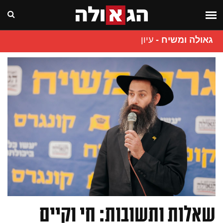
גאולה ומשיח
-
עיון
שאלות ותשובות: חי וקיים