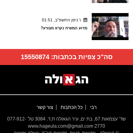
ו' ניסן התשפ"ב, 01:51
מדוע המשיח נקרא מצורע?
סה"כ צפיות בכתבות:
15550874
רבי
כל הכתבות
צור קשר
שד' עצמאות 67, בת ים, עיר הגאולה ת.ד. 3084 טל' 077-912-
2770 www.hageula.com@gmail.com