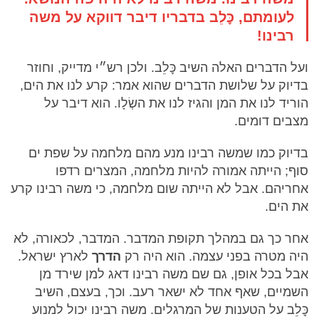
לעומתם, כׇּלֵב בדבריו דיבר דווקא על משה
רבינו!
ועל הדברים האלה השיב כׇּלֵב. ולכן רש״י מדייק, וחוזר
בדיוק על שלושת הדברים שהוא אמר: קרע לנו את הים,
הוריד לנו את המן והגיז לנו את השְׂלָו. הוא דיבר על
מצבים דומים.
בדיוק כמו שמשה רבינו מנע מהם מלחמה על שפת ים
סוף; הייתה אמורה להיות מלחמה, המצרים רדפו
אחריהם. אבל לא הייתה שום מלחמה, כי משה רבינו קרע
את הים.
אחר כך גם במהלך תקופת המדבר. המדבר, לכאורה, לא
היה מטרה בפני עצמה. הוא היה רק
הדרך
לארץ ישראל.
אבל בכל אופן, גם שם משה רבינו דאג למן שירד מן
השמיים, שאף אחד לא ישאר רעב. וכך, בעצם, השיב
כׇּלֵב על הטענות של המרגלים. משה רבינו יכול למנוע