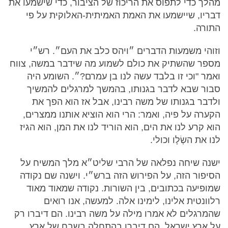
מהלך כדי לתפוס את הריכוז של הציבור, כדי שישמעו את
דבריו, שיישמעו את האמת האמיתית-האלוקית על פי
התורה.
וזוהי משמעות הדברים ״ויהס כלב את העם״. רש״י
מספר שהשתיק את כולם לשמוע מה שידבר במשה, צווח
ואמר "וכי זו בלבד עשה לנו בן עמרם?״. השומע היה
סבור שבא לדבר בגנותו, בהמשך למרגלים להמשיך
ולדבר בגנותו של משה רבינו, אבל אז הוא הפך את
הקערה על פיה, ואמר: הרי הוא הוציא אותנו ממצרים,
הוא קרע לנו את הים, הוא הוריד לנו את המן, הוא הגיז
לנו את השְׂלָו וכולי.
ישנה שיחה נפלאה של הרבי שליט״א מלך המשיח על
הסיפור הזה, על הפירוש הזה ברש״י. וישנה שם נקודה
שמופיעה בכתובים, בין השורות. נקודה שמאוד מאוד
רלוונטית אלינו, לימינו אלה. למעשה, אנו רואים
שהמרגלים לא אמרו מילה על משה רבינו. הם דיברו רק
על ארץ ישראל. הם דיברו בהתחלה בשבח של ארץ