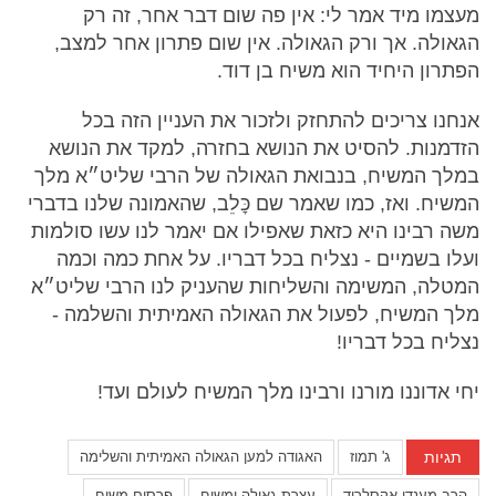
מעצמו מיד אמר לי: אין פה שום דבר אחר, זה רק
הגאולה. אך ורק הגאולה. אין שום פתרון אחר למצב,
הפתרון היחיד הוא משיח בן דוד.
אנחנו צריכים להתחזק ולזכור את העניין הזה בכל
הזדמנות. להסיט את הנושא בחזרה, למקד את הנושא
במלך המשיח, בנבואת הגאולה של הרבי שליט״א מלך
המשיח. ואז, כמו שאמר שם כׇּלֵב, שהאמונה שלנו בדברי
משה רבינו היא כזאת שאפילו אם יאמר לנו עשו סולמות
ועלו בשמיים - נצליח בכל דבריו. על אחת כמה וכמה
המטלה, המשימה והשליחות שהעניק לנו הרבי שליט״א
מלך המשיח, לפעול את הגאולה האמיתית והשלמה -
נצליח בכל דבריו!
יחי אדוננו מורנו ורבינו מלך המשיח לעולם ועד!
תגיות
ג' תמוז
האגודה למען הגאולה האמיתית והשלימה
הרב מענדי אקסלרוד
עצרת גאולה ומשיח
פרסום משיח