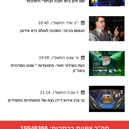
שם חוק גיוס חובה לבחורי הישיבות''
י"ב אדר התשפ"ו, 10:40
הנאום בכיכר: הסכנה לעולם היא איראן
ט' שבט התשפ"ו, 19:00
כעת בשידור חוזר: התוועדות י' שבט המרכזית
באה''ק
ז' טבת התשפ"ו, 21:14
כך צוין אירוע דידן נצח של התאחדות החסידים
סה"כ צפיות בכתבות:
15546366