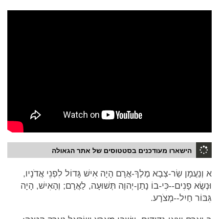
הישארו מעודכנים בסטטוסים של אתר הגאולה
א וְנַעֲמָן שַׂר-צְבָא מֶלֶךְ-אֲרָם הָיָה אִישׁ גָּדוֹל לִפְנֵי אֲדֹנָיו,
וּנְשֻׂא פָנִים--כִּי-בוֹ נָתַן-יְהוָה תְּשׁוּעָה, לַאֲרָם; וְהָאִישׁ, הָיָה
גִּבּוֹר חַיִל--מְצֹרָע.