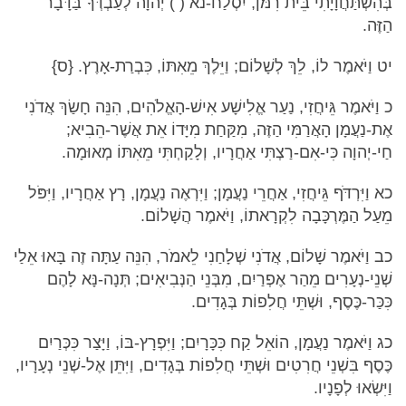
בְּהִשְׁתַּחֲוָיָתִי בֵּית רִמֹּן, יִסְלַח-נא ( ) יְהוָה לְעַבְדְּךָ בַּדָּבָר
הַזֶּה.
יט וַיֹּאמֶר לוֹ, לֵךְ לְשָׁלוֹם; וַיֵּלֶךְ מֵאִתּוֹ, כִּבְרַת-אָרֶץ. {ס}
כ וַיֹּאמֶר גֵּיחֲזִי, נַעַר אֱלִישָׁע אִישׁ-הָאֱלֹהִים, הִנֵּה חָשַׂךְ אֲדֹנִי
אֶת-נַעֲמָן הָאֲרַמִּי הַזֶּה, מִקַּחַת מִיָּדוֹ אֵת אֲשֶׁר-הֵבִיא;
חַי-יְהוָה כִּי-אִם-רַצְתִּי אַחֲרָיו, וְלָקַחְתִּי מֵאִתּוֹ מְאוּמָה.
כא וַיִּרְדֹּף גֵּיחֲזִי, אַחֲרֵי נַעֲמָן; וַיִּרְאֶה נַעֲמָן, רָץ אַחֲרָיו, וַיִּפֹּל
מֵעַל הַמֶּרְכָּבָה לִקְרָאתוֹ, וַיֹּאמֶר הֲשָׁלוֹם.
כב וַיֹּאמֶר שָׁלוֹם, אֲדֹנִי שְׁלָחַנִי לֵאמֹר, הִנֵּה עַתָּה זֶה בָּאוּ אֵלַי
שְׁנֵי-נְעָרִים מֵהַר אֶפְרַיִם, מִבְּנֵי הַנְּבִיאִים; תְּנָה-נָּא לָהֶם
כִּכַּר-כֶּסֶף, וּשְׁתֵּי חֲלִפוֹת בְּגָדִים.
כג וַיֹּאמֶר נַעֲמָן, הוֹאֵל קַח כִּכָּרָיִם; וַיִּפְרָץ-בּוֹ, וַיָּצַר כִּכְּרַיִם
כֶּסֶף בִּשְׁנֵי חֲרִטִים וּשְׁתֵּי חֲלִפוֹת בְּגָדִים, וַיִּתֵּן אֶל-שְׁנֵי נְעָרָיו,
וַיִּשְׂאוּ לְפָנָיו.