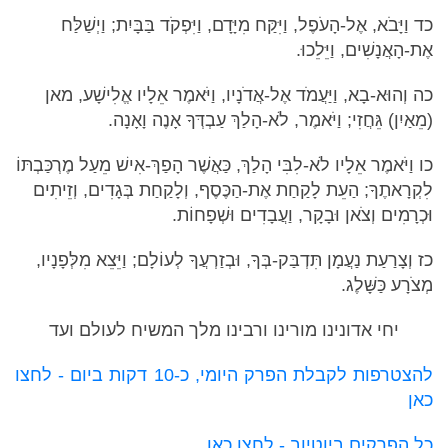
כד וַיָּבֹא, אֶל-הָעֹפֶל, וַיִּקַּח מִיָּדָם, וַיִּפְקֹד בַּבָּיִת; וַיְשַׁלַּח
אֶת-הָאֲנָשִׁים, וַיֵּלֵכוּ.
כה וְהוּא-בָא, וַיַּעֲמֹד אֶל-אֲדֹנָיו, וַיֹּאמֶר אֵלָיו אֱלִישָׁע, מאן
(מֵאַיִן) גֵּחֲזִי; וַיֹּאמֶר, לֹא-הָלַךְ עַבְדְּךָ אָנֶה וָאָנָה.
כו וַיֹּאמֶר אֵלָיו לֹא-לִבִּי הָלַךְ, כַּאֲשֶׁר הָפַךְ-אִישׁ מֵעַל מֶרְכַּבְתּוֹ
לִקְרָאתֶךָ; הַעֵת לָקַחַת אֶת-הַכֶּסֶף, וְלָקַחַת בְּגָדִים, וְזֵיתִים
וּכְרָמִים וְצֹאן וּבָקָר, וַעֲבָדִים וּשְׁפָחוֹת.
כז וְצָרַעַת נַעֲמָן תִּדְבַּק-בְּךָ, וּבְזַרְעֲךָ לְעוֹלָם; וַיֵּצֵא מִלְּפָנָיו,
מְצֹרָע כַּשָּׁלֶג.
יחי אדונינו מורינו ורבינו מלך המשיח לעולם ועד
להצטרפות לקבלת הפרק היומי, כ-10 דקות ביום - לחצו
כאן
כל הפרקים ביוטיוב - לחצו כאן