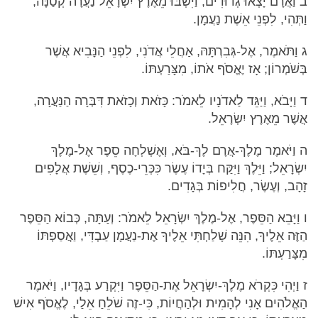
ב וַאֲרָם יָצְאוּ גְדוּדִים, וַיִּשְׁבּוּ מֵאֶרֶץ יִשְׂרָאֵל נַעֲרָה קְטַנָּה;
וַתְּהִי, לִפְנֵי אֵשֶׁת נַעֲמָן.
ג וַתֹּאמֶר, אֶל-גְּבִרְתָּהּ, אַחֲלֵי אֲדֹנִי, לִפְנֵי הַנָּבִיא אֲשֶׁר
בְּשֹׁמְרוֹן; אָז יֶאֱסֹף אֹתוֹ, מִצָּרַעְתּוֹ.
ד וַיָּבֹא, וַיַּגֵּד לַאדֹנָיו לֵאמֹר: כָּזֹאת וְכָזֹאת דִּבְּרָה הַנַּעֲרָה,
אֲשֶׁר מֵאֶרֶץ יִשְׂרָאֵל.
ה וַיֹּאמֶר מֶלֶךְ-אֲרָם לֶךְ-בֹּא, וְאֶשְׁלְחָה סֵפֶר אֶל-מֶלֶךְ
יִשְׂרָאֵל; וַיֵּלֶךְ וַיִּקַּח בְּיָדוֹ עֶשֶׂר כִּכְּרֵי-כֶסֶף, וְשֵׁשֶׁת אֲלָפִים
זָהָב, וְעֶשֶׂר, חֲלִיפוֹת בְּגָדִים.
ו וַיָּבֵא הַסֵּפֶר, אֶל-מֶלֶךְ יִשְׂרָאֵל לֵאמֹר: וְעַתָּה, כְּבוֹא הַסֵּפֶר
הַזֶּה אֵלֶיךָ, הִנֵּה שָׁלַחְתִּי אֵלֶיךָ אֶת-נַעֲמָן עַבְדִּי, וַאֲסַפְתּוֹ
מִצָּרַעְתּוֹ.
ז וַיְהִי כִּקְרֹא מֶלֶךְ-יִשְׂרָאֵל אֶת-הַסֵּפֶר וַיִּקְרַע בְּגָדָיו, וַיֹּאמֶר
הַאֱלֹהִים אָנִי לְהָמִית וּלְהַחֲיוֹת, כִּי-זֶה שֹׁלֵחַ אֵלַי, לֶאֱסֹף אִישׁ