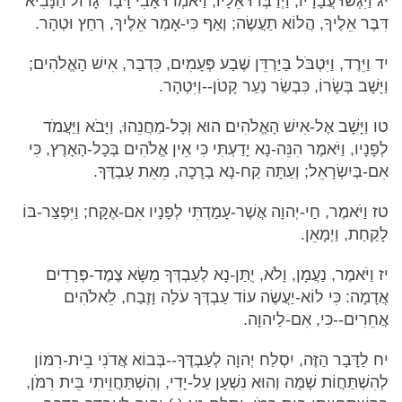
יג וַיִּגְּשׁוּ עֲבָדָיו, וַיְדַבְּרוּ אֵלָיו, וַיֹּאמְרוּ אָבִי דָּבָר גָּדוֹל הַנָּבִיא
דִּבֶּר אֵלֶיךָ, הֲלוֹא תַעֲשֶׂה; וְאַף כִּי-אָמַר אֵלֶיךָ, רְחַץ וּטְהָר.
יד וַיֵּרֶד, וַיִּטְבֹּל בַּיַּרְדֵּן שֶׁבַע פְּעָמִים, כִּדְבַר, אִישׁ הָאֱלֹהִים;
וַיָּשָׁב בְּשָׂרוֹ, כִּבְשַׂר נַעַר קָטֹן--וַיִּטְהָר.
טו וַיָּשָׁב אֶל-אִישׁ הָאֱלֹהִים הוּא וְכָל-מַחֲנֵהוּ, וַיָּבֹא וַיַּעֲמֹד
לְפָנָיו, וַיֹּאמֶר הִנֵּה-נָא יָדַעְתִּי כִּי אֵין אֱלֹהִים בְּכָל-הָאָרֶץ, כִּי
אִם-בְּיִשְׂרָאֵל; וְעַתָּה קַח-נָא בְרָכָה, מֵאֵת עַבְדֶּךָ.
טז וַיֹּאמֶר, חַי-יְהוָה אֲשֶׁר-עָמַדְתִּי לְפָנָיו אִם-אֶקָּח; וַיִּפְצַר-בּוֹ
לָקַחַת, וַיְמָאֵן.
יז וַיֹּאמֶר, נַעֲמָן, וָלֹא, יֻתַּן-נָא לְעַבְדְּךָ מַשָּׂא צֶמֶד-פְּרָדִים
אֲדָמָה: כִּי לוֹא-יַעֲשֶׂה עוֹד עַבְדְּךָ עֹלָה וָזֶבַח, לֵאלֹהִים
אֲחֵרִים--כִּי, אִם-לַיהוָה.
יח לַדָּבָר הַזֶּה, יִסְלַח יְהוָה לְעַבְדֶּךָ--בְּבוֹא אֲדֹנִי בֵית-רִמּוֹן
לְהִשְׁתַּחֲוֹת שָׁמָּה וְהוּא נִשְׁעָן עַל-יָדִי, וְהִשְׁתַּחֲוֵיתִי בֵּית רִמֹּן,