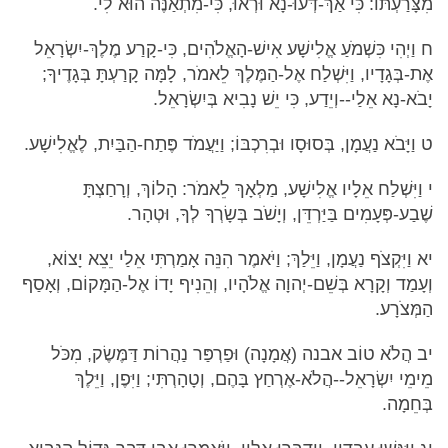
מִצָּרַעְתּוֹ: כִּי אַךְ-דְּעוּ-נָא וּרְאוּ, כִּי-מִתְאַנֶּה הוּא לִי.
ח וַיְהִי כִּשְׁמֹעַ אֱלִישָׁע אִישׁ-הָאֱלֹהִים, כִּי-קָרַע מֶלֶךְ-יִשְׂרָאֵל
אֶת-בְּגָדָיו, וַיִּשְׁלַח אֶל-הַמֶּלֶךְ לֵאמֹר, לָמָּה קָרַעְתָּ בְּגָדֶיךָ;
יָבֹא-נָא אֵלַי--וְיֵדַע, כִּי יֵשׁ נָבִיא בְּיִשְׂרָאֵל.
ט וַיָּבֹא נַעֲמָן, בְּסוּסָו וּבְרִכְבּוֹ; וַיַּעֲמֹד פֶּתַח-הַבַּיִת, לֶאֱלִישָׁע.
י וַיִּשְׁלַח אֵלָיו אֱלִישָׁע, מַלְאָךְ לֵאמֹר: הָלוֹךְ, וְרָחַצְתָּ
שֶׁבַע-פְּעָמִים בַּיַּרְדֵּן, וְיָשֹׁב בְּשָׂרְךָ לְךָ, וּטְהָר.
יא וַיִּקְצֹף נַעֲמָן, וַיֵּלַךְ; וַיֹּאמֶר הִנֵּה אָמַרְתִּי אֵלַי יֵצֵא יָצוֹא,
וְעָמַד וְקָרָא בְּשֵׁם-יְהוָה אֱלֹהָיו, וְהֵנִיף יָדוֹ אֶל-הַמָּקוֹם, וְאָסַף
הַמְּצֹרָע.
יב הֲלֹא טוֹב אבנה (אֲמָנָה) וּפַרְפַּר נַהֲרוֹת דַּמֶּשֶׂק, מִכֹּל
מֵימֵי יִשְׂרָאֵל--הֲלֹא-אֶרְחַץ בָּהֶם, וְטָהָרְתִּי; וַיִּפֶן, וַיֵּלֶךְ
בְּחֵמָה.