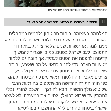
הרב קאליפא והתלמידים בריקוד נלהב עם החיילים
הישארו מעודכנים בסטטוסים של אתר הגאולה
המלחמה בעיצומה. כוחות הביטחון נלחמים במחבלים
הארורים, במטרה להשמידם לחלוטין ואת יכולותיהם. לא
נעים לומר, אך עשרות שנים של אי ציות לנביא הדור
התפוצצו לעם ישראל בפנים. כמובן שצריך להמשיך
קדימה ולהפנות את הפנים לעתיד, אך חובה גם ללמוד
מטעויות העבר. כדי להגיב כראוי על מה שאירע, וביתר
שאת כדי לחזק את ביטחון עם ישראל מכאן ולהבא,
צריכים מקבלי ההחלטות וראשי מערכת הביטחון לנהוג
כפי חוקי התורה הקדושה המשתקפים בהוראות הרבי
שליט"א מלך המשיח: הבא להורגך – השכם להורגו (בלי
להמתין עד שיבוא בפועל), לסיים את המערכה ולא לעצור
את הפעולה באמצע, לנקוט בפעולות המתחייבות מתוך
שיקולי ביטחון טהורים ללא התחשבות בפוליטיקה