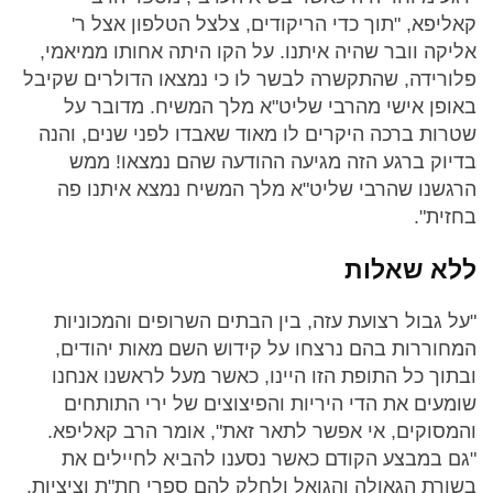
קאליפא, "תוך כדי הריקודים, צלצל הטלפון אצל ר'
אליקה וובר שהיה איתנו. על הקו היתה אחותו ממיאמי,
פלורידה, שהתקשרה לבשר לו כי נמצאו הדולרים שקיבל
באופן אישי מהרבי שליט"א מלך המשיח. מדובר על
שטרות ברכה היקרים לו מאוד שאבדו לפני שנים, והנה
בדיוק ברגע הזה מגיעה ההודעה שהם נמצאו! ממש
הרגשנו שהרבי שליט"א מלך המשיח נמצא איתנו פה
בחזית".
ללא שאלות
"על גבול רצועת עזה, בין הבתים השרופים והמכוניות
המחוררות בהם נרצחו על קידוש השם מאות יהודים,
ובתוך כל התופת הזו היינו, כאשר מעל לראשנו אנחנו
שומעים את הדי היריות והפיצוצים של ירי התותחים
והמסוקים, אי אפשר לתאר זאת", אומר הרב קאליפא.
"גם במבצע הקודם כאשר נסענו להביא לחיילים את
בשורת הגאולה והגואל ולחלק להם ספרי חת"ת וציציות.