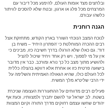
ובלחצים מצד אומות העולם, להימנע מכל דיבור עם
המרצחים מכל פלג או ארגון, ובטח שלא להסכים לוויתור
כלשהו עבורם.
הגנה רוחנית
לנוכח המצב הנוכחי השורר בארץ הקודש, מתחזקת אצל
רבים ההכרה המוחלטת כי 'הפתרון היחיד – משיח בן
דוד'. גם כאלו שלא הורגלו בדרך חשיבה כזו, מבינים כי
אין על מי לסמוך, ויש רק אחד ויחיד שיכול להציל
ולהושיע מתוך מצב כל כך נורא ומורכב. כבר אין מדובר
בישועה פרטית כזו או אחרת אלא דווקא בהצלה כללית
לכל העולם כולו, שהיא הגאולה האמיתית והשלימה על
ידי הרבי שליט"א מלך המשיח.
פעילים רבים מדווחים על ההתעוררות העצומה שניכרת
בשטח. לב ישראל ער להשם יתברך ולמצוותיו, וכעת אף
יהודים שחשו עצמם רחוקים מדרך התורה וקיום המצוות