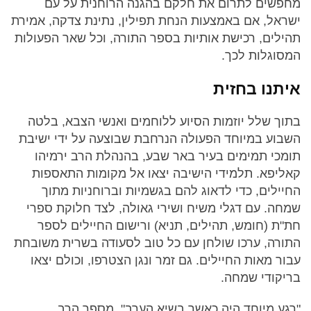
מחפשים לתרום את חלקם בהגנה הרוחנית על עם
ישראל, אם באמצעות הנחת תפילין, נתינת צדקה, אמירת
תהילים, רכישת אותיות בספר התורה, וכל שאר הפעולות
המסוגלות לכך.
איתנו בחזית
בתוך שלל יוזמות הסיוע ללוחמים ואנשי הצבא, בלטה
השבוע במיוחד הפעולה הנרחבת שבוצעה על ידי ישיבת
תומכי תמימים בעיר באר שבע, בהנהלת הרב ירמיהו
קאליפא. תלמידי הישיבה יצאו אל מקומות התאספות
החיילים, כדי לדאוג להם בגשמיות וברוחניות מתוך
שמחה. עם דגלי משיח ושירי גאולה, לצד חלוקת ספרי
חת"ת (חומש, תהילים, תניא) ורישום החיילים לספר
התורה, ערכו שולחן עם כל טוב לסעודה בשרית משובחת
עבור מאות החיילים. גם זמר ונגן הצטרפו, וכולם יצאו
בריקודי שמחה.
"רגע מיוחד היה כאשר בשיא הערב", מספר הרב