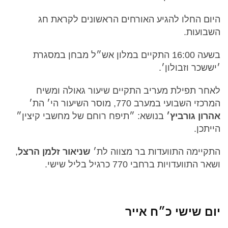
היום החלו להגיע האורחים הראשונים לקראת חג
השבועות.
בשעה 16:00 התקיים במלון אש״ל מבחן במסגרת
׳יששכר וזבולון׳.
לאחר תפילת מעריב התקיים שיעור גאולה ומשיח
המרכזי השבועי במערב 770, מוסר השיעור הי׳ הת׳
אהרון גורביץ׳
בנושא: ״תיפח רוחם של מחשבי קיצין״
הייתכן.
התקיימה התוועדות בר מצווה לת׳
שניאור זלמן הרצל
,
ושאר התוועדויות ברחבי 770 כרגיל בליל שישי.
יום שישי כ״ח אייר