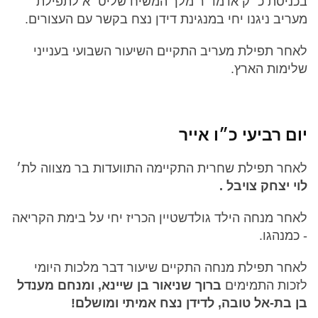
בכניסת כ״ק אדמו״ר מלך המשיח שליט״א לתפילת
מעריב ניגנו יחי במנגינת דידן נצח בקשר עם העצורים.
לאחר תפילת מעריב התקיים השיעור השבועי בענייני
שלימות הארץ.
יום רביעי כ״ו אייר
לאחר תפילת שחרית התקיימה התוועדות בר מצווה לת׳
לוי יצחק צויבל .
לאחר מנחה הילד גולדשטיין הכריז יחי על בימת הקריאה
- כמנהגו.
לאחר תפילת מנחה התקיים שיעור דבר מלכות היומי
לזכות התמימים
ברוך שניאור בן שיינא, ומנחם מענדל
בן בת-אל טובה, לדידן נצח אמיתי ומושלם!