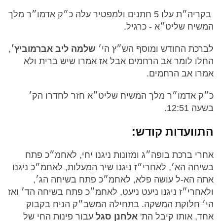
בקריה״ת עלו 5 חתנים ולמפטיר עלה כ״ק אדמו״ר מלך
המשיח שליט״א - כרגיל.
לברכת החודש ומוסף הש״ץ הי׳
שלמה ליב אברמוביץ׳
,
החלו לומר אב הרחמים אבל אז אמרו שיש ברית ולא
אמרו אב הרחמים.
כ״ק אדמו״ר מלך המשיח שליט״א חזר לחדרו הק׳
בשעה 12:51.
התוועדות קודש:
אחרי ברכת בופה״ג ומזונות ניגנו יחי, לאחמ״כ פתח
בשיחה הא׳, לאחרי״ז ניגנו שיר המעלות, לאחמ״כ ניגנו
אתה הא-ל עושה פלא, לאחמ״כ פתח בשיחה הג׳,
ולאחרי״ז ניגנו ניעט ניעט, לאחמ״כ פתח בשיחה הד׳ ואז
הי׳ חלוקת המשקה. בתחילה המשב״ק הניח בקבוק
אחד, אותו קיבל הת'
אלחנן סגל
עבור פינות החי של