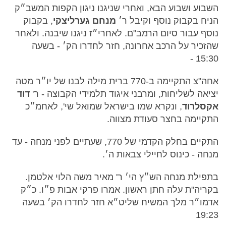
השבוע ושבוע הבא, ואחרי שניגנו ניגון הקפות המשב״ק
הניח בקבוק נוסף וקיבל ר׳
מנחם גערליצקי
, בקבוק
נוסף עבור סיום הרמב"ם. לאחרי״ז ניגנו שיבנה. ולאחר
שהזכיר על הרכב אחרונה, חזר לחדרו הק׳ - בשעה
15:30 -
אחה"צ התקיימה ב-770 ברית מילה לבנו של יו״ר מטה
יציאה לשליחות, ומרבני איגוד תלמידי הקבוצה - ר'
דוד
אקסלרוד
, ונקרא שמו בישראל שמואל שי', לאחמ״כ
התקיימה בחצר סעודת מצווה.
התקיים בחלק הקדמי של 770, שעתיים לפני מנחה - עד
מנחה - כינוס לחיילי צבאות ה׳.
בתפילת מנחה הש״ץ הי׳ ר' מאיר משה הלוי אלטמן.
בקריה"ת עלה חתן ראשון. אמרו פרקי אבות פ״ו. כ״ק
אדמו״ר מלך המשיח שליט״א חזר לחדרו הק׳ בשעה
19:23