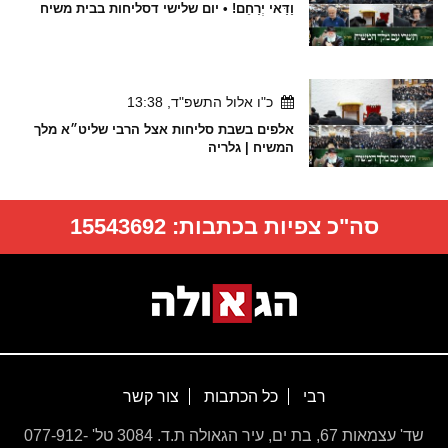
וַדַּאי יְרַחֵם! • יום שלישי דסליחות בבית משיח
כ"ו אלול התשפ"ד, 13:38
אלפים בשבת סליחות אצל הרבי שליט״א מלך
המשיח | גלריה
סה"כ צפיות בכתבות:
15543692
רבי
כל הכתבות
צור קשר
שד' עצמאות 67, בת ים, עיר הגאולה ת.ד. 3084 טל' 077-912-