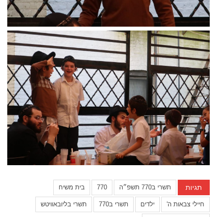
תגיות
תשרי ב770 תשפ״ה
770
בית משיח
חיילי צבאות ה'
ילדים
תשרי ב770
תשרי בליובאוויטש