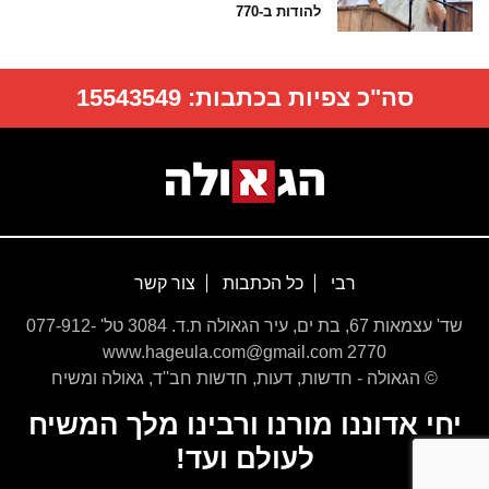
להודות ב-770
סה"כ צפיות בכתבות:
15543549
רבי
כל הכתבות
צור קשר
שד' עצמאות 67, בת ים, עיר הגאולה ת.ד. 3084 טל' 077-912-
2770 www.hageula.com@gmail.com
© הגאולה - חדשות, דעות, חדשות חב''ד, גאולה ומשיח
יחי אדוננו מורנו ורבינו מלך המשיח
לעולם ועד!