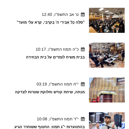
ט' אב התשפ"ו, 12:40
"סִלָּה כׇל אַבִּירַי ה' בְּקִרְבִּי, קָרָא עָלַי מוֹעֵד"
כ"ה תמוז התשפ"ו, 10:17
בבית משיח לומדים על בית הבחירה
י"ח תמוז התשפ"ו, 03:19
מנחה, שיחת קודש וחלוקת שטרות לצדקה
י"ד תמוז התשפ"ו, 10:08
בהתוועדות י"ג תמוז: החטוף ששוחרר הגיע