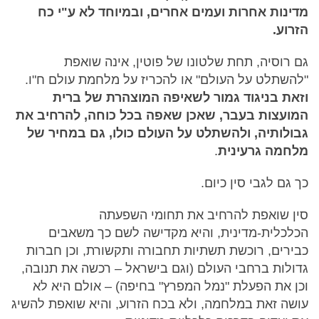
מדינות אחרות ועמים אחרים, ובמיוחד לא ע"י כח
הזרוע.
גם רוסיה, תחת שלטונו של פוטין, אינה שואפת
"להשתלט על העולם" או להכריז על מלחמת עולם ח"ו.
וזאת בניגוד גמור לשאיפה המוצהרת של ברית
המועצות בעבר, שאכן שאפה בכל כוחה, להרחיב את
גבולותיה, ולהשתלט על העולם כולו, גם במחיר של
מלחמה גרעינית
.
כך גם לגבי סין כיום.
סין שואפת להרחיב את תחומי השפעתה
הכלכלית-מדינית, והיא מקדישה לשם כך משאבים
כבירים, רוכשת תשתיות תחבורה ותקשורת, וכן חברות
גדולות ברחבי העולם (וגם בישראל – רכשה את תנובה,
וכן את הפעלת "נמל המפרץ" בחיפה) – אולם היא לא
עושה זאת במלחמה, ולא בכח הזרוע, והיא שואפת להשיג