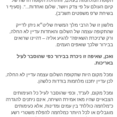
תקופת המלחמות בעולם, והתחלת תקופה חדשה של
קיום העולם על פי צדק ויושר, שלום ואחדות...". (סעיף ו'
בשיחת ש"פ משפטים תשנ"ב).
מלשון זו של הרבי מלך המשיח שליט״א ניתן לדייק
שהתקופה עצמה של השלום והאחדות עדיין לא החלה,
ורק ש"ניכרת השאיפה" להגיע אליה – דהיינו שרואים
בבירור שלכך שואפים העמים.
ואכן, שאיפה זו ניכרת בבירור כפי שהוסבר לעיל
באריכות.
ומכל מקום היות שתקופת השלום עצמה עדיין לא החלה,
לכן עדיין יתכנו מלחמות בודדות כלשהן.
ומכל מקום, לענ"ד, וכפי שהוסבר לעיל כל העימותים
הצבאיים שהיו מאז אמירת השיחה, אינם ניתנים להגדרה
כ"מלחמה כוללת" בין עמים ומדינות, אלא כעימותים
מוגבלים או לכל היותר כמלחמה להפלת משטרי רשע