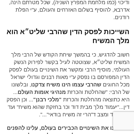
ודיכוי (כמו מלחמת המפרץ השניה), שכל מטרתם הינה,
אדרבא, להוסיף בשלום האזרחים והעולם, ע"י הפלת
רודנים.
השייכות לפסק הדין שהרבי שליט״א הוא
מלך המשיח
חשוב להדגיש, כי בהמשך שיחת הקודש של הרבי מלך
המשיח שליט״א, שצוטטה לעיל בקשר לפירוק הנשק
העולמי, מוסיף הרבי ומקשר את השינויים בעולם לפסק
הדין המפורסם בו נפסק ע"י מאות רבנים וגדולי ישראל
מכל החוגים
שהרבי עצמו הינו משיח צדקנו
, ובלשונו
של הרבי: "שהחלטת והכרזת
מנהיגי אומות העולם
...
היא כתוצאה מהחלטת והכרזת
"מלכי רבנן"
... וכן הפסק
דין..."יעמוד מלך מבית דוד וכו' בחזקת שהוא משיח" ועד
להמעמד ומצב ד"הרי זה משיח בודאי"...".
בראותנו את השינויים הכבירים בעולם, עלינו להפנים