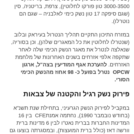
3000-3500 טון פורקו לחלוטין), צרפת, בריטניה, סין
(שגם סיפקה 17 טון נשק כימי לאלבניה – שגם הם
נוטרלו).
במזרח התיכון התקיים תהליך הנטרול בעיראק ובלוב
(שנטרלו לחלוטין את כל המאגרים שלהן), וכן בסוריה,
שנאלצה לנטרל את מאגר הנשק הכימי שלה לאחר
שתקפה אלפי אזרחים בשנים האחרונות של מלחמת
האזרחים.
להערכת אגף המודיעין בצה"ל, ארגון
OPCW נטרל בפועל כ- 98 אחוז מהנשק הכימי
הסורי.
פירוק נשק רגיל והקטנה של צבאות
במקביל לפירוק הנשק הגרעיני, בתחילת שנת תשנ"א
(בחודש נובמבר 1990), נחתמה אמנתCFE בין 16
המדינות החברות בברית נאט"ו לבין 6 מדינות ברית
וורשה דאז (כולל ברית המועצות), ובמסגרתה בוצעו גם