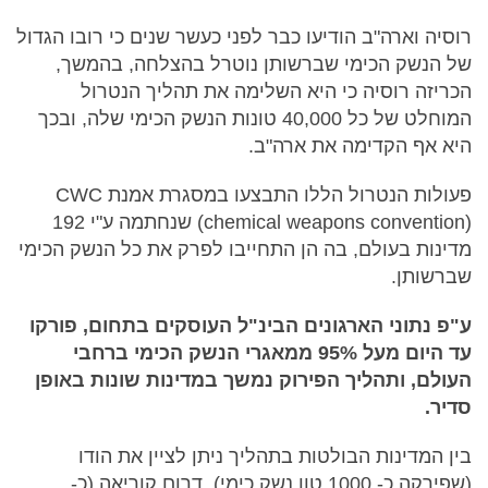
רוסיה וארה"ב הודיעו כבר לפני כעשר שנים כי רובו הגדול
של הנשק הכימי שברשותן נוטרל בהצלחה, בהמשך,
הכריזה רוסיה כי היא השלימה את תהליך הנטרול
המוחלט של כל 40,000 טונות הנשק הכימי שלה, ובכך
היא אף הקדימה את ארה"ב.
פעולות הנטרול הללו התבצעו במסגרת אמנת CWC
(chemical weapons convention) שנחתמה ע"י 192
מדינות בעולם, בה הן התחייבו לפרק את כל הנשק הכימי
שברשותן.
ע"פ נתוני הארגונים הבינ"ל העוסקים בתחום, פורקו
עד היום מעל 95% ממאגרי הנשק הכימי ברחבי
העולם, ותהליך הפירוק נמשך במדינות שונות באופן
סדיר.
בין המדינות הבולטות בתהליך ניתן לציין את הודו
(שפירקה כ- 1000 טון נשק כימי), דרום קוריאה (כ-