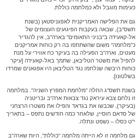
כעימות מוגבל ולא כמלחמה כוללת.
גם את הפלישה האמריקנית לאפגניסטאן (בשנת
תשס"ב), שבאה בעקבות הפיגועים העצומים של
אל-קאעידה ב"בניני התאומים" בארה"ב, אין להגדיר
כ"מלחמה" משום שהשתתפו בה רק כוחות אמריקנים
מעטים, וארה"ב הפעילה בה בעיקר כח אווירי על מנת
להפיל את משטר הטליבאן, שתמך באל-קאעידה [עיקר
כוחות היבשה שנלחמו נגד הטליבאן היו אפגאנים שמרדו
בשלטונו].
בשנת תשס"ג החלה "מלחמת המפרץ השניה". במלחמה
זו נלחם צבא עיראק נגד צבאות ארה"ב ובריטניה
(בעיקר), שכבשו את בגדאד והפילו את משטרו הרצחני
של סדאם חוסיין, שלאחר כמה חודשים נתפס – בתאריך
י"ט כסלו – נשפט ונתלה.
גם מלחמה זו לא הייתה מלחמה "כוללת", היות שארה"ב