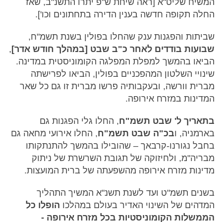
המשיח שליט"א [ראה שיחת ש"פ יתרו התשנ"ב, שאז
החלה תקופה חדשה בענין הדירה בתחתונים וכו'].
שביתות והפגנות ענק שהחלו בפולין בשנת תשמ"ח,
שבועות בודדים לאחר כ"ב שבט [במהלך חודש אדר]
,
הביאו בהמשך למפלת המפלגה הקומוניסטית במדינה.
שינויי השלטון המהפכניים בפולין, הביאו לפרישתה
מברית וורשה, ובעקבותיה פרשו מברית זו גם כל שאר
המדינות במזרח אירופה.
בתאריך ל' שבט תשמ"ח
, החלו גלי הפגנות גם
בארמניה, ו
בכ"ה שבט תשמ"ח
, החלו אירועי מחאה גם
בחבל נגורנו-קרבאך – שהובילו בהמשך להתנתקותו
מבריה"מ, ולחיזוקה של תגובת השרשרת של ניתוק
מדינות מזרח אירופה מהשפעתה של ברית המועצות.
בשנים תשמ"ט ועד לשנת תשנ"א המשיך התהליך
המדהים של השינוי האדיר בעולם במהלכו
הופלו כל
הממשלות הקומוניסטיות בכל מזרח אירופה -