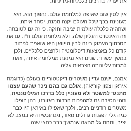
את יעדיה בדרכים כלכליות-מדיניות.
אין לסין שום שאיפה למלחמת עולם. נהפוך הוא. היא
מעונינת בכך שכל העולם יקנה ממנה, יסחר איתה,
ושתהיה כלכלה עולמית יציבה וחזקה, כי זה גם לטובתה,
וזה האינטרס העליון שלה, ולא מלחמת עולם ח"ו. גם את
הסכסוך העמוק בינה לבין טייוואן היא שואפת לפתור
קודם כל באמצעות דיפלומטיה ולחצים כלכליים, ולכן
במשך עשרות שנים היא נמנעת ממלחמה איתה, וזאת
למרות עליונותה הצבאית עליה.
אמנם, ישנם עדיין משטרים דיקטטוריים בעולם (כדוגמת
איראן וצפון קוריאה),
אולם גם בהם ניכר שהעם עצמו
מתנגד למשטר ולא מעוניין כלל בדרכו המיליטנטית
,
וזוהי הסיבה גם למהפכות הרבות באזורנו, בהן הופלו
משטרים רודניים רבים, ולכך שאפילו באיראן היו כבר
כמה גלי הפגנות גדולים מאוד, וגם עכשיו היא במצב לא
יציב, ותחת גל מחאה שנמשך כבר כחצי שנה.