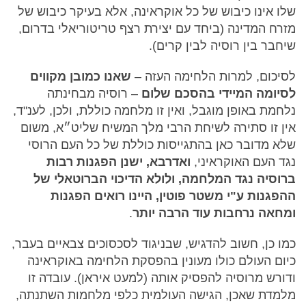
שלו אינו כיבוש של כל אוקראינה, אלא בעיקר כיבוש של
מזרח המדינה (ביחד עם יצירת רצף טריטוריאלי בדרום,
שיחבר בין רוסיה לבין קרים).
לסיכום, למרות הלחימה העזה –
שאנו כמובן מקווים
לסיומה המיידי בהסכם שלום
– רוסיה מבחינתה
נלחמת באופן מוגבל, ואין זו מלחמה כוללת, ולכן, לענ"ד,
אין זו סתירה לשיחת הרבי מלך המשיח שליט״א, משום
שלא מדובר כאן בהתגייסות כוללת של כל העם הרוסי
נגד העם האוקראיני,
ואדרבא, ישנן הפגנות רבות
ברוסיה נגד המלחמה, ולולא הדיכוי הברוטאלי של
ההפגנות ע"י משטר פוטין, היינו רואים הפגנות
ומחאה נרחבות עוד הרבה יותר
.
כמו כן, חשוב להדגיש, שבניגוד לסכסוכים צבאיים בעבר,
כיום העולם כולו מעונין בהפסקת הלחימה באוקראינה
ודורש מרוסיה להפסיק אותה (למעט איראן). עובדה זו
מלמדת שאכן, הגישה העולמית כלפי מלחמות השתנתה,