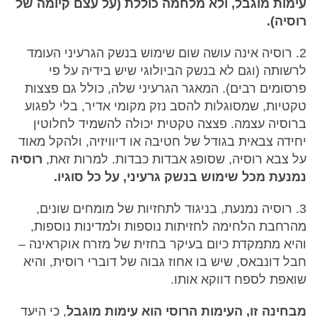
עימות מוגבל, ולא מלחמה כוללת (על עצם קיומה של
רוסיה).
2. רוסיה אינה עושה שום שימוש בנשק הגרעיני העומד
לרשותה (וגם לא בנשק הביולוגי שיש בידיה על פי
פרסומים רבים). המאגר הגרעיני שלה, כולל גם פצצות
טקטיות, שמסוגלות להסב נזק מקומי אדיר, בלי לפגוע
ברוסיה עצמה. פצצה טקטית יכולה להשמיד לחלוטין
יחידה צבאית בגודל של חטיבה או דיוויזיה, ולהקל מאוד
על צבא רוסיה, שסופג אבדות כבדות. למרות זאת,
רוסיה
נמנעת מכל שימוש בנשק גרעיני, על כל סוגיו.
3. רוסיה נמנעת, בניגוד לתחזיות של מומחים שונים,
מהרחבת הלחימה לחזיתות נוספות ולמדינות נוספות,
והיא מתמקדת כיום בעיקר בחזית של מזרח אוקראינה –
חבל דונבאס, שיש בו אחוז גבוה של דוברי רוסית, והיא
שואפת לספח דווקא אותו.
מבחינה זו, העימות הרוסי הוא עימות מוגבל
, כי היעד