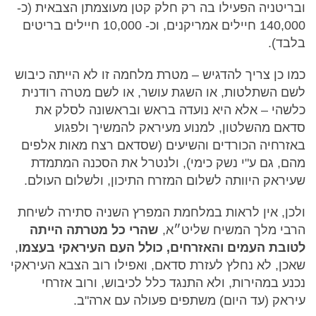
ובריטניה הפעילו בה רק חלק קטן מעוצמתן הצבאית (כ-
140,000 חיילים אמריקנים, וכ- 10,000 חיילים בריטים
בלבד).
כמו כן צריך להדגיש – מטרת מלחמה זו לא הייתה כיבוש
לשם השתלטות, או השגת עושר, או לשם מטרה רודנית
כלשהי – אלא היא נועדה בראש ובראשונה לסלק את
סדאם מהשלטון, למנוע מעיראק להמשיך ולפגוע
באזרחיה הכורדים והשיעים (שסדאם רצח מאות אלפים
מהם, גם ע"י נשק כימי), ולנטרל את הסכנה המתמדת
שעיראק היוותה לשלום המזרח התיכון, ולשלום העולם.
ולכן, אין לראות במלחמת המפרץ השניה סתירה לשיחת
הרבי מלך המשיח שליט״א,
שהרי כל מטרתה הייתה
לטובת העמים והאזרחים, כולל העם העיראקי בעצמו
,
שאכן, לא נחלץ לעזרת סדאם, ואפילו רוב הצבא העיראקי
נכנע במהירות, ולא התנגד כלל לכיבוש, ורוב אזרחי
עיראק (עד היום) משתפים פעולה עם ארה"ב.