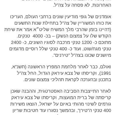
האחרונות, לא פסחה על צה"ל.
אומדנים של גופי מודיעין שונים ברחבי העולם, העריכו
את כוחו המשוריין של צה"ל בתחילת שנות התשעים
(דהיינו בזמן שהרבי מלך המשיח שליט״א אמר את שיחת
הקודש שלו על צמצום הנשק) – בכ- 4000 טנקים.
מתוכם כ- 1200 טנקי מרכבה לסוגיו השונים, כ- 2400
טנקי מגח/שוט, ועוד כ- 400 טנקי שלל רוסיים מדגמים
מיושנים שכונו בצה"ל "טירנים".
ואולם, כבר לאחר מלחמת המפרץ הראשונה (תשנ"א,
1991), וקריסתו של צבא עיראק הגדול, החל צה"ל
בתכנון ובהערכה לקראת תהליכי צמצום שונים.
לאחר התייצבות הסביבה האסטרטגית, וההבנה שאכן
קריסתה של ברית המועצות, וקריסתו של צבא עיראק
גורמים לשינוי מהותי באיום על ישראל, הוצאו משירות
400 טנקי ה"טירן", ובהמשך נסגרו עוד חטיבות שריון