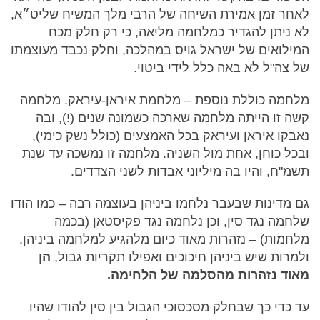
לאחר זמן אמירת השיחה של הרבי מלך המשיח שליט״א,
לא ניתן להגדיר כמלחמה מליאה, כי רק חלק מכח
המילואים של ישראל גויס במהלכה, וחלק נכבד מעוצמתו
של צה"ל לא באה כלל לידי ביטוי.
מלחמה כוללת נוספת – מלחמת איראן-עיראק. מלחמה
קשה זו הייתה מלחמה שארכה כשמונה שנים (!), ובה
נאבקו איראן ועיראק בכל האמצעים (כולל נשק כימי),
ובכל כוחן, אחת מול השניה. מלחמה זו נמשכה עד שנת
תשמ"ח, והיו בה מיליוני אבדות לשני הצדדים.
גם מדינות שבעבר נלחמו ביניהן בעוצמה רבה – כמו הודו
שלחמה נגד סין, וכן נלחמה נגד פקיסטאן (בכמה
מלחמות) – נזהרות מאוד כיום מלהגיע למלחמה ביניהן,
ולמרות שיש ביניהן חיכוכים ואפילו תקריות גבול,
הן
מאוד נזהרות מהסלמה של הלחימה.
עד כדי כך שבחלק מסכסוכי הגבול בין סין להודו שהיו