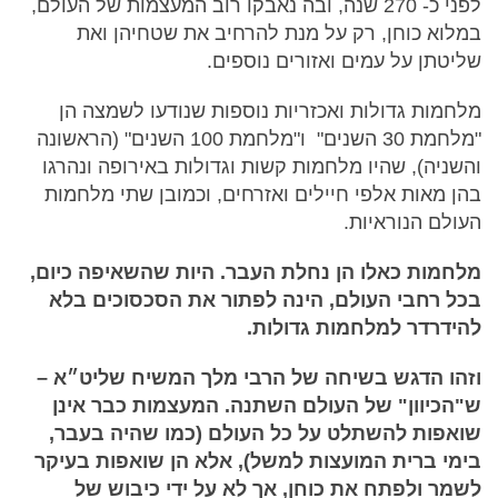
לפני כ- 270 שנה, ובה נאבקו רוב המעצמות של העולם,
במלוא כוחן, רק על מנת להרחיב את שטחיהן ואת
שליטתן על עמים ואזורים נוספים.
מלחמות גדולות ואכזריות נוספות שנודעו לשמצה הן
"מלחמת 30 השנים" ו"מלחמת 100 השנים" (הראשונה
והשניה), שהיו מלחמות קשות וגדולות באירופה ונהרגו
בהן מאות אלפי חיילים ואזרחים, וכמובן שתי מלחמות
העולם הנוראיות.
מלחמות כאלו הן נחלת העבר. היות שהשאיפה כיום,
בכל רחבי העולם, הינה לפתור את הסכסוכים בלא
להידרדר למלחמות גדולות.
וזהו הדגש בשיחה של הרבי מלך המשיח שליט״א –
ש"הכיוון" של העולם השתנה. המעצמות כבר אינן
שואפות להשתלט על כל העולם (כמו שהיה בעבר,
בימי ברית המועצות למשל), אלא הן שואפות בעיקר
לשמר ולפתח את כוחן, אך לא על ידי כיבוש של