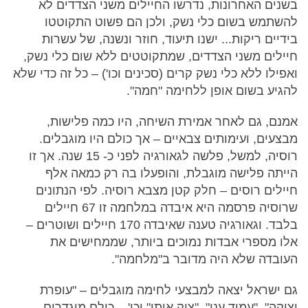
בשנים האחרונות, נדרשו החיילים משני הצדדים לא
להשתמש בשום כלי נשק, ולכן הם פשוט התקוטטו
בידיים ריקות... ישנו תיעוד, חוזר ונשנה, של עשרות
חיילים משני הצדדים, שמתקוטטים ללא שום כלי נשק,
ואפילו ללא כלי נשק קרים (סכינים וכו') – כל זה כדי שלא
להגיע בשום אופן ללחימה "חמה".
אמנם, גם לאחר אמירת השיחה, היו כמה פלישות,
מבצעים, ועימותים צבאיים – אך כולם היו מוגבלים.
רוסיה, למשל, פלשה לגאורגיה לפני כ- 15 שנה. אך זו
הייתה פלישה מוגבלת, והופעלו בה רק כמאה אלף
חיילים רוסים – חלק קטן מצבא רוסיה. לפי הנתונים
שרוסיה פרסמה היא איבדה במלחמה זו 67 חיילים
בלבד. וגאורגיה טענה שאיבדה 170 חיילים ושוטרים –
אלו מספרי אבדות נמוכים ביותר, שממחישים את
העובדה שלא היה מדובר ב"מלחמה".
גם ישראל יצאה למבצעי לחימה מוגבלים – "עופרת
יצוקה", "עמוד ענן", "צוק איתן" וכו' – כולם מוגדרים