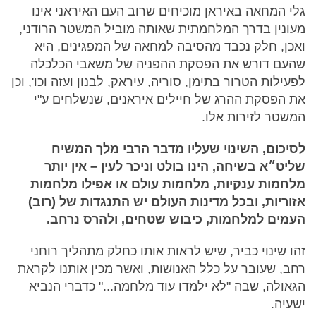
גלי המחאה באיראן מוכיחים שרוב העם האיראני אינו
מעונין בדרך המלחמתית שאותה מוביל המשטר הרודני,
ואכן, חלק נכבד מהסיבה למחאה של המפגינים, היא
שהעם דורש את הפסקת ההפניה של משאבי הכלכלה
לפעילות הטרור בתימן, סוריה, עיראק, לבנון ועזה וכו', וכן
את הפסקת ההרג של חיילים איראנים, שנשלחים ע"י
המשטר לזירות אלו.
לסיכום, השינוי שעליו מדבר הרבי מלך המשיח
שליט״א בשיחה, הינו בולט וניכר לעין – אין יותר
מלחמות ענקיות, מלחמות עולם או אפילו מלחמות
אזוריות, ובכל מדינות העולם יש התנגדות של (רוב)
העמים למלחמות, כיבוש שטחים, ולהרס נרחב.
זהו שינוי כביר, שיש לראות אותו כחלק מתהליך רוחני
רחב, שעובר על כלל האנושות, ואשר מכין אותנו לקראת
הגאולה, שבה "לא ילמדו עוד מלחמה..." כדברי הנביא
ישעיה.