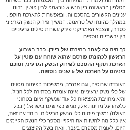
האחרונות (למרות המתיחות בין המעצמות). כבר בשיחת
הטלפון הראשונה בין הנשיא טראמפ לבין פוטין, נדונו
ענינים הקשורים בהסכם זה, ובאפשרות להארכת תוקפו.
במהלך כהונתו של טראמפ, המשיך פירוק הנשק הגרעיני
כסדרו, והצבא האמריקני פירק עשרות טילים גרעיניים
בין יבשתיים נוספים.
כך היה גם לאחר בחירתו של ביידן. כבר בשבוע
הראשון לכהונתו פורסם שהוא שוחח עם פוטין על
הארכת תוקף ההסכם לפירוק הנשק הגרעיני, וסוכם
ביניהם על הארכה של 5 שנים נוספות.
העובדה שרוסיה, וגם ארה"ב, ממשיכות בפיתוח מסוים
של כלי נשק גרעיניים, אינה עומדת בסתירה לכל הנ"ל,
והיא מחויבת המציאות כל עוד שנשקף איום בטחוני
כלשהו על מדינות אלו, ממש כפי שגם בישראל (ובכל
העולם) נמשך פיתוח כלי הנשק הרגילים. ביחד עם זאת,
אין כלל מה להשוות את היקף ומספר כלי הנשק הקיימים
היום, לעומת מספרם בעבר, וזאת בשל הקיצוצים