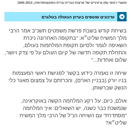
מאגרי ראשי נפץ גרעיניים של ארצות הברית וברית המועצות/רוסיה, 1945-2014
עדכונים שוטפים בערוץ הגאולה בטלגרם
בשיחת קודש בשבת פרשת משפטים תשנ"ב אמר הרבי
מלך המשיח שליט״א: "בתקופה האחרונה ניכרת
השאיפה לגמר ולסיום תקופת המלחמות בעולם,
והתחלת תקופה חדשה של קיום העולם על פי צדק ויושר,
שלום ואחדות..."
שיחה זו נאמרה כידוע בקשר לפגישת ראשי המעצמות
בניו יורק (בבניין האו"ם), והכרזתם על צמצום מאגר כלי
הנשק שברשותן.
אולם, כיום, על רקע המלחמה הקשה באוקראינה,
שנמשכת כבר כשנה, יש השואלים: איך המלחמה
"מסתדרת" עם השיחה הנ"ל של הרבי מלך המשיח
שליט״א?