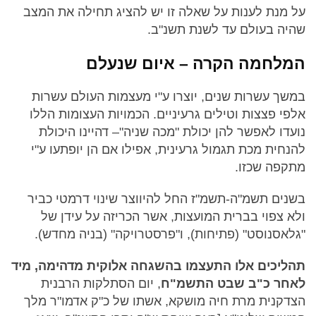
על מנת לענות על שאלה זו יש להציג תחילה את המצב
שהיה בעולם עד לשנת תשנ"ב.
המלחמה הקרה – איום שנעלם
במשך עשרות שנים, יוצרו ע"י מעצמות העולם עשרות
אלפי פצצות וטילים גרעיניים. הכמויות העצומות הללו
נועדו לאפשר להן יכולת "מכה שניה"– דהיינו היכולת
להנחית מכת תגמול גרעינית, אפילו אם הן יופתעו ע"י
מתקפה שכזו.
בשנים תשמ"ה-תשמ"ז החל להיווצר שינוי דרמטי כביר
ולא צפוי בברית המועצות, אשר הכריזה על עידן של
"גלאסנוסט" (פתיחות), ו"פרסטרויקה" (בניה מחדש).
תהליכים אלו התעצמו בהשגחה אלוקית מדהימה, מיד
לאחר כ"ב שבט התשמ"ח
, יום הסתלקות הרבנית
הצדקנית מרת חיה מושקא, אשתו של כ"ק אדמו"ר מלך