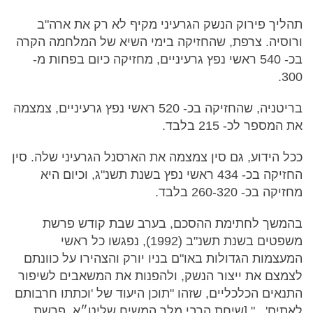
תהליך פירוק הנשק הגרעיני מקיף לא רק את ארה"ב
ורוסיה. צרפת, שהחזיקה בימי השיא של המלחמה הקרה
בכ- 540 ראשי נפץ גרעיניים, מחזיקה כיום בפחות מ-
300.
בריטניה, שהחזיקה בכ- 520 ראשי נפץ גרעיניים, צמצמה
את המספר לכ- 215 בלבד.
ככל הידוע, גם סין צמצמה את הארסנל הגרעיני שלה. סין
החזיקה בכ- 434 ראשי נפץ בשנת תשנ"ג, וכיום היא
מחזיקה בכ- 260-320 בלבד.
בהמשך לחתימת ההסכם, בערב שבת קודש פרשת
משפטים בשנת תשנ"ב (1992), נפגשו כל ראשי
המעצמות הגדולות באו"ם בניו יורק והצהירו על כוונתם
לצמצם את ייצור הנשק, ולהפנות את המשאבים לשיפור
התנאים הכלכליים, שזהו "תוכן היעוד של 'וכתתו חרבותם
לאתים'..." [שיחת הרבי מלך המשיח שליט״א, פרשת