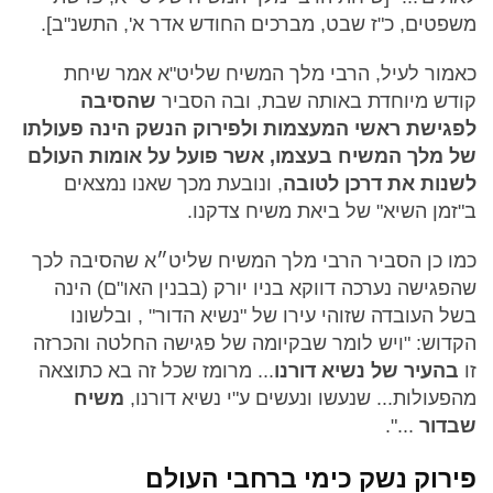
משפטים, כ"ז שבט, מברכים החודש אדר א', התשנ"ב].
כאמור לעיל, הרבי מלך המשיח שליט"א אמר שיחת
קודש מיוחדת באותה שבת, ובה הסביר
שהסיבה
לפגישת ראשי המעצמות ולפירוק הנשק הינה פעולתו
של מלך המשיח בעצמו, אשר פועל על אומות העולם
לשנות את דרכן לטובה
, ונובעת מכך שאנו נמצאים
ב"זמן השיא" של ביאת משיח צדקנו.
כמו כן הסביר הרבי מלך המשיח שליט״א שהסיבה לכך
שהפגישה נערכה דווקא בניו יורק (בבנין האו"ם) הינה
בשל העובדה שזוהי עירו של "נשיא הדור" , ובלשונו
הקדוש: "ויש לומר שבקיומה של פגישה החלטה והכרזה
זו
בהעיר של נשיא דורנו
... מרומז שכל זה בא כתוצאה
מהפעולות... שנעשו ונעשים ע"י נשיא דורנו,
משיח
שבדור
...".
פירוק נשק כימי ברחבי העולם