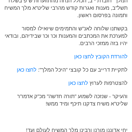
המלך" חוברת י"ב, הכולל הנחה מהתוועדות ש"פ בשלח
תשל"ב, מענות ואגרות קודש מהרבי שליט"א מלך המשיח
ותמונה בפרסום ראשון.
בקשתנו שלוחה לאנ"ש והתמימים שיואילו למסור
למערכת את המכתבים והמענות וכו' וכו' שבידיהם, ובודאי
יהיו בזה ממזכי הרבים.
להורדת הקובץ לחצו כאן
לתקיית דרייב עם כל קובצי "היכל המלך":
לחצו כאן
להצטרפות לערוץ
לחצו כאן
והעיקר - שנזכה לשמוע "תורה חדשה" מכ"ק אדמו"ר
שליט"א משיח צדקנו תיכף ומיד ממש!
יחי אדוננו מורנו ורבינו מלך המשיח לעולם ועד!