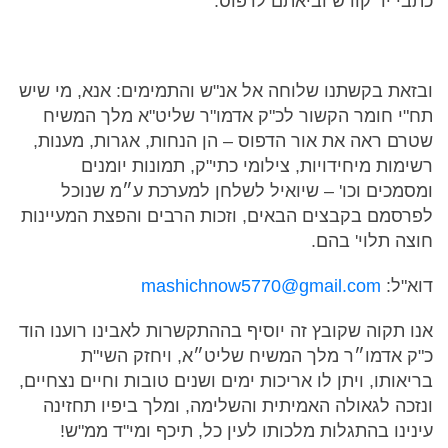
כתבי יד קודש וביאתם לדפוס.
ובזאת בקשתנו שלוחה אל אנ"ש והתמימים: אנא, מי שיש
תח"י חומר הקשור לכ"ק אדמו"ר שליט"א מלך המשיח
שטרם ראה את אור הדפוס – הן הנחות, אגרות, מענות,
רשימות מיחידויות, צילומי כתי"ק, תמונות יומנים
ומסמכים וכו' – שיואיל לשלחן למערכת ע״מ שנוכל
לפרסמם בקבצים הבאים, וזכות הרבים והפצת המעיינות
חוצה תלוי' בהם.
דוא"ל:
mashichnow5770@gmail.com
אנו תקוה שקובץ זה יוסיף בההתקשרות לאבינו רוענו הוד
כ"ק אדמו״ר מלך המשיח שליט״א, ויחזק השי"ת
בריאותו, ויתן לו אריכות ימים ושנים טובות וחיים נצחיים,
ונזכה לגאולה האמיתית והשלימה, ומלך ביפיו תחזינה
עינינו בהתגלות מלכותו לעין כל, תיכף ומי"ד ממ"ש!