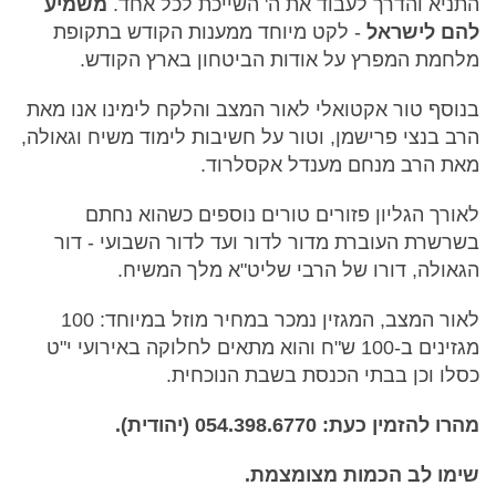
התניא והדרך לעבוד את ה' השייכת לכל אחד.
משמיע
להם לישראל
- לקט מיוחד ממענות הקודש בתקופת
מלחמת המפרץ על אודות הביטחון בארץ הקודש.
בנוסף טור אקטואלי לאור המצב והלקח לימינו אנו מאת
הרב בנצי פרישמן, וטור על חשיבות לימוד משיח וגאולה,
מאת הרב מנחם מענדל אקסלרוד.
לאורך הגליון פזורים טורים נוספים כשהוא נחתם
בשרשרת העוברת מדור לדור ועד לדור השבועי - דור
הגאולה, דורו של הרבי שליט"א מלך המשיח.
לאור המצב, המגזין נמכר במחיר מוזל במיוחד: 100
מגזינים ב-100 ש"ח והוא מתאים לחלוקה באירועי י"ט
כסלו וכן בבתי הכנסת בשבת הנוכחית.
מהרו להזמין כעת: 054.398.6770 (יהודית).
שימו לב הכמות מצומצמת.