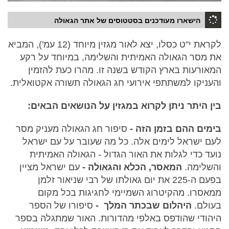
הישארו מעודכנים בסטטוסים של אתר הגאולה
לקראת י"ט כסלו, יצא לאור מגזין מיוחד (12 עמ'), המביא
את מסר הגאולה האמיתית והשלימה, במיוחד על רקע
המאורעות בארץ הקודש בשנה זו. מהרו כעת להזמין
והעניקו למשתתפי אירועי חג הגאולה תשורה אקטואלית.
בין היתר ניתן לקרוא במגזין על הנושאים הבאים:
בימים ההם בזמן הזה -
סיפור חג הגאולה מעניק מסר
לעם ישראל לימים אלה. כל מה שעובר על עם ישראל
נועד כדי לגלות את האור הגדול - הגאולה האמיתית
והשלימה.
המאסר, הכלא והגאולה -
עם ישראל מציין
בפעם ה-225 את יום גאולתו של רבי שניאור זלמן
ממאסרו. מהקיטרוג השמיימי לחגיגות בכל מקום
בעולם.
היהלום שבכתר המלך -
סיפורו של הספר
היהודי שהודפס באלפי מהדורות. האור שמתגלה בספר