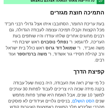
כל הידיעות מאתר הגאולה אצלכם בואצאפ
התמיכה חוצת מגזרים
בעת עריכת החומר, הסתובבו איתו אצל גדולי רבני חב"ד
מכל הקצוות וקבלו תמיכה עצומה לעבודה הגדולה, גם
רבנים מחוגים אחרים שלחו עודדו והיו שותפים בעת
העריכה, לדוגמא: ר'
נפתלי נוסבוים
ראש ישיבת חיי
משה ואב"ד, ר'
שמואל
דוד גרוס
ראש כולל בית ישראל
ורב קהילת חסידי גור אשדוד, ר'
משה ברנדוספר
ועוד
רבים.
קפיצת הדרך
כל מי שרק ראה את העבודה, היה בטוח שעל עבודה
בקנה מידה שכזה היו צריכים לעבוד לפחות 30 עורכים
למשך 10 שנים, אבל האמת היא שתוך פחות מחמש
שנים
הסט הושלם
, בניסים גלויים ועידודים לא פוסקים
מהרבי שליט"א מלך המשיח באמצעות האיגרות קודש.