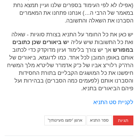
(אפילו לא לפי העימוד בספרים שלנו ועיין תמצא נחת
במאמר של הרבי ה…) אנחנו פתחנו את המאמרים
הסברנו את השאלה והתשובה.
יש כאן את כל החומר על התניא בצורת סוגיות - שאלה
ואת כל התשובות שיש עליה י
ש ביאורים שכן כתובים
במפורש
אך יש צורך בלימוד ועיון מדוקדק כדי לכתוב
אותם באופן המובן לכל אחד. כמו לדוגמא, ביאורים של
הרה"ק רלוי"צ אביו של כ"ק אדמו"ר שליט"א מלך המשיח
חיפשנו את כל המושגים הקבליים בתורת החסידות
והסברנו אותם (לפעמים כמה הסברים) בבהירות ועל
פיהם הביאורים בתניא.
לקניית סט התניא
תגיות
ספר התניא
ארגון 'יפוצו מעיינותיך'