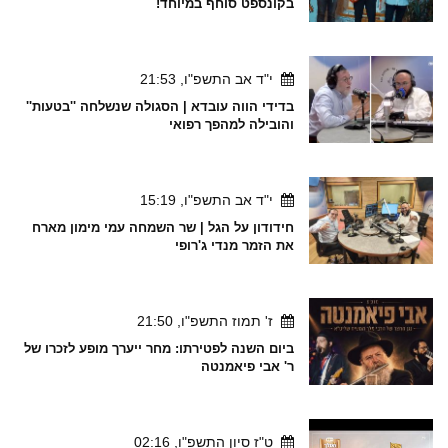
בקונספט סוחף במיוחד!
י"ד אב התשפ"ו, 21:53
בדידי הווה עובדא | הסגולה שנשלחה ''בטעות''
והובילה למהפך רפואי
י"ד אב התשפ"ו, 15:19
חידודון על הגל | שר השמחה עמי מימון מארח
את הזמר מנדי ג'רופי
ז' תמוז התשפ"ו, 21:50
ביום השנה לפטירתו: מחר ייערך מופע לזכרו של
ר' אבי פיאמנטה
ט"ז סיון התשפ"ו, 02:16