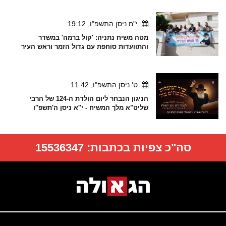
י"ח ניסן התשפ"ו, 19:12
מטה משיח נתניה: 'קול ברמה' במשדר
והתוועדות סוחפת עם גדול הזמר וראש העיר
ט' ניסן התשפ"ו, 11:42
הניגון הנבחר ליום הולדת ה-124 של הרבי
שליט"א מלך המשיח - י''א ניסן ה'תשפ''ו
סה"כ צפיות בכתבות:
15536347