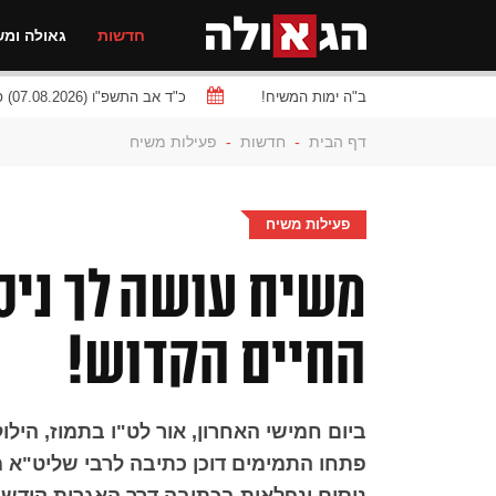
חדשות
גאולה ומש
ב"ה ימות המשיח!
כ"ד אב התשפ"ו (07.08.2026) פרשת
דף הבית
-
חדשות
-
פעילות משיח
פעילות משיח
משיח עושה לך ניס
החיים הקדוש!
ביום חמישי האחרון, אור לט"ו בתמוז, הילו
פתחו התמימים דוכן כתיבה לרבי שליט"א מל