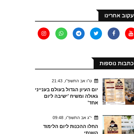
עקוב אחרינו
כתבות נוספות
ט"ו אב התשפ"ו, 21:43
יום העיון הגדול בעולם בענייני
גאולה ומשיח 'ישיבה ליום
אחד'
י"ג אב התשפ"ו, 09:48
החלו ההכנות ליום הלימוד
השנתי