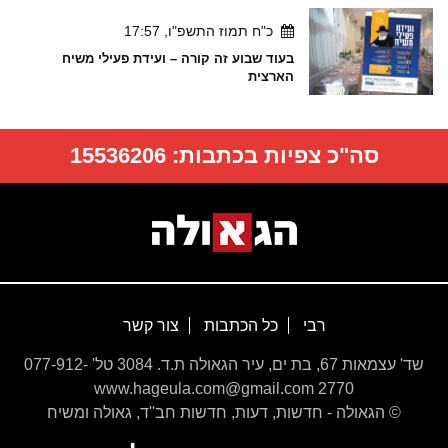
כ"ח תמוז התשפ"ו, 17:57
בעוד שבוע זה קורה – ועידת פעילי משיח
הארצית
סה"כ צפיות בכתבות:
15536206
רבי
כל הכתבות
צור קשר
שד' עצמאות 67, בת ים, עיר הגאולה ת.ד. 3084 טל' 077-912-
2770 www.hageula.com@gmail.com
© הגאולה - חדשות, דעות, חדשות חב''ד, גאולה ומשיח