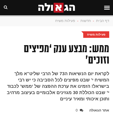
דף הבית
-
חדשות
-
פעילות משיח
פעילות משיח
ממש: מבצע ענק ‘מפיצים
וזוכים’
לקראת יום הנשיאות ה73 של הרבי שליט"א מלך
המשיח י' שבט מפיצים לכל הסביבה כי יש רבי
בישראל! הזמינו את ערכת ההפצה של ‘ממש’ לכבוד
י’ שבט הכוללת 30 מגזינים אלבומיים בעיצוב מרהיב
ותוכן איכותי ומאיר עיניים
אתר הגאולה
0