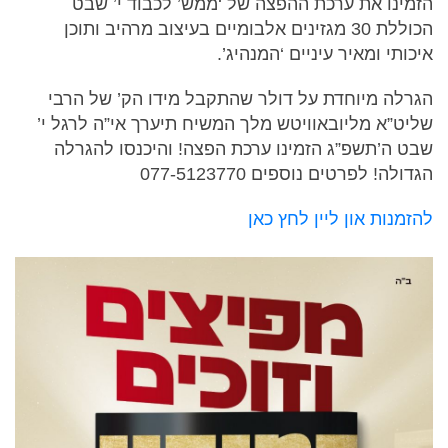
הזמינו את ערכת ההפצה של ‘ממש’ לכבוד י’ שבט
הכוללת 30 מגזינים אלבומיים בעיצוב מרהיב ותוכן
איכותי ומאיר עיניים ‘המנהיג’.
הגרלה מיוחדת על דולר שהתקבל מידו הק’ של הרבי
שליט”א מליובאוויטש מלך המשיח תיערך אי”ה לרגל י’
שבט ה’תשפ”ג הזמינו ערכת הפצה! והיכנסו להגרלה
הגדולה! לפרטים נוספים 077-5123770
להזמנות און ליין לחץ כאן