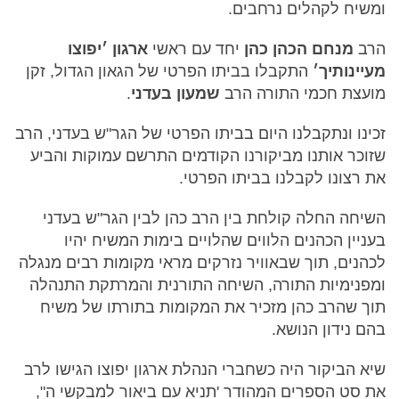
ומשיח לקהלים נרחבים.
הרב
מנחם הכהן כהן
יחד עם ראשי
ארגון ׳יפוצו
מעיינותיך׳
התקבלו בביתו הפרטי של הגאון הגדול, זקן
מועצת חכמי התורה הרב
שמעון בעדני
.
זכינו ונתקבלנו היום בביתו הפרטי של הגר"ש בעדני, הרב
שזוכר אותנו מביקורנו הקודמים התרשם עמוקות והביע
את רצונו לקבלנו בביתו הפרטי.
השיחה החלה קולחת בין הרב כהן לבין הגר"ש בעדני
בעניין הכהנים הלווים שהלויים בימות המשיח יהיו
לכהנים, תוך שבאוויר נזרקים מראי מקומות רבים מנגלה
ומפנימיות התורה, השיחה התורנית והמרתקת התנהלה
תוך שהרב כהן מזכיר את המקומות בתורתו של משיח
בהם נידון הנושא.
שיא הביקור היה כשחברי הנהלת ארגון יפוצו הגישו לרב
את סט הספרים המהודר 'תניא עם ביאור למבקשי ה",