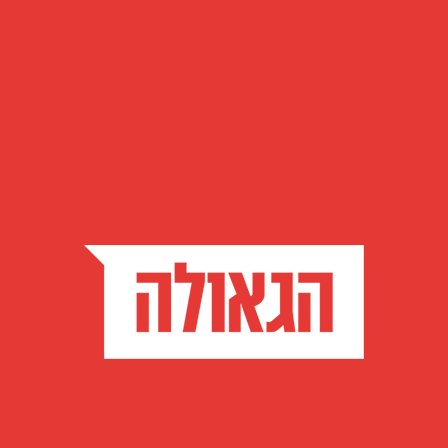
עם סיום הכרזת הפסוקים צופה הקהל בקטעי וידיאו
"מראות קודש" של הרבי מלך המשיח שליט"א, ולאחר
מכן כמיטב המסורת מוזמן לבמה ממלא מקום ראש העיר
מר
אורי בוסקילה
, המציין את ייחודיותה של בת ים בתור
'עיר הגאולה' ומזכיר את המשפיע והשליח
הרב זמרוני
זליג ציק
מייסד העצרת
,
אחריו פוצחת התזמורת עם יוני
שלמה ומקהלת ידידים במחרוזת ניגוני שמחה.