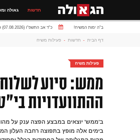
חדשות
גאולה ומש
ב"ה ימות המשיח!
כ"ד אב התשפ"ו (07.08.2026) פרשת
דף הבית
-
חדשות
-
פעילות משיח
פעילות משיח
ממש: סיוע לשלוחי
ההתוועדויות בי"ט
ב'ממש' יוצאים במבצע הפצה ענק על מהותו 
בימים אלה מופץ בתפוצה רחבה העלון המהוד