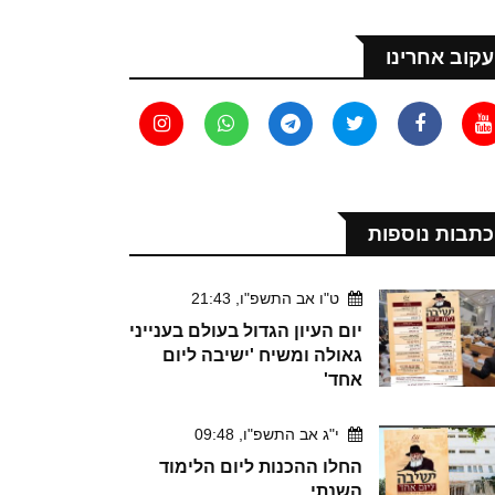
עקוב אחרינו
כתבות נוספות
ט"ו אב התשפ"ו, 21:43
יום העיון הגדול בעולם בענייני
גאולה ומשיח 'ישיבה ליום
אחד'
י"ג אב התשפ"ו, 09:48
החלו ההכנות ליום הלימוד
השנתי