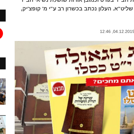
 חב"ד בפרט וכמובן אודות שושלת נשיאי חב"ד
יט"א. העלון נכתב בכשרון רב ע"י מ' קופצ'יק,