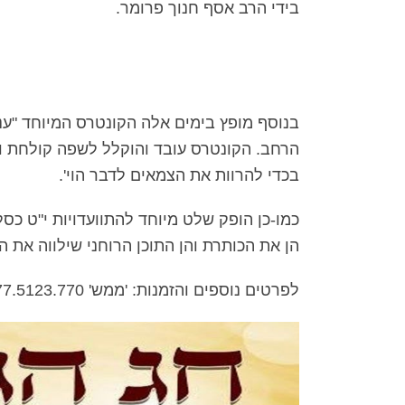
בידי הרב אסף חנוך פרומר.
בנוסף מופץ בימים אלה הקונטרס המיוחד "ענ
הרחב. הקונטרס עובד והוקלל לשפה קולחת וע
בכדי להרוות את הצמאים לדבר הוי'.
כמו-כן הופק שלט מיוחד להתוועדויות י"ט כסל
הן את הכותרת והן התוכן הרוחני שילווה את
לפרטים נוספים והזמנות: 'ממש' 077.5123.770 להזמנות און ליון לחץ על הקישור י''ט כסלו