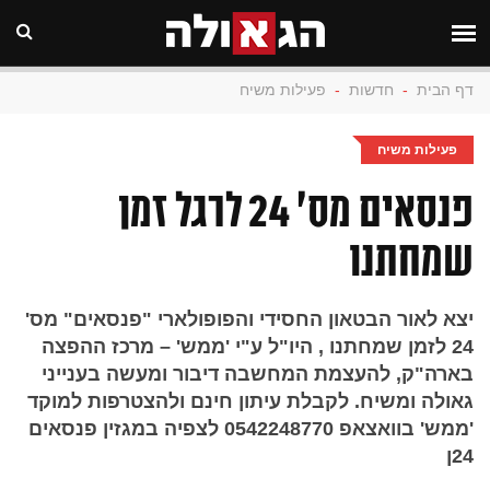
דף הבית
-
חדשות
-
פעילות משיח
פעילות משיח
פנסאים מס' 24 לרגל זמן
שמחתנו
יצא לאור הבטאון החסידי והפופולארי "פנסאים" מס'
24 לזמן שמחתנו , היו"ל ע"י 'ממש' – מרכז ההפצה
בארה"ק, להעצמת המחשבה דיבור ומעשה בענייני
גאולה ומשיח. לקבלת עיתון חינם ולהצטרפות למוקד
'ממש' בוואצאפ 0542248770 לצפיה במגזין פנסאים
24ן