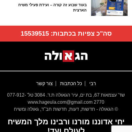
בעוד שבוע זה קורה – ועידת פעילי משיח
הארצית
סה"כ צפיות בכתבות:
15539515
רבי
כל הכתבות
צור קשר
שד' עצמאות 67, בת ים, עיר הגאולה ת.ד. 3084 טל' 077-912-
2770 www.hageula.com@gmail.com
© הגאולה - חדשות, דעות, חדשות חב''ד, גאולה ומשיח
יחי אדוננו מורנו ורבינו מלך המשיח
לעולם ועד!