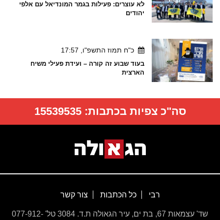
לא עוצרים: פעילות בגמר המונדיאל עם אלפי
יהודים
כ"ח תמוז התשפ"ו, 17:57
בעוד שבוע זה קורה – ועידת פעילי משיח
הארצית
סה"כ צפיות בכתבות:
15539535
רבי
כל הכתבות
צור קשר
שד' עצמאות 67, בת ים, עיר הגאולה ת.ד. 3084 טל' 077-912-