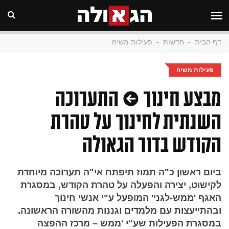
דף הבית
-
חדשות
-
פעילות משיח
פעילות משיח
מבצע חינוך • התערוכה
השנתית לחינוך על טהרת
הקודש בדור הגאולה
ביום ראשון כ"ה תמוז תיפתח אי"ה תערוכה מיוחדת
לקישוט, יצירה והפעלה על טהרת הקודש, במסגרת
האגף 'ממש-לגני' המופעל ע"י אנשי חינוך
ובהתייעצות עם מלמדים וגננות מהשורה הראשונה.
במסגרת הפעילות שע"י 'ממש – מרכז ההפצה