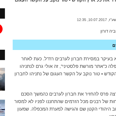
רר את כל ארץ הקודש • טור נוקב על הקשר העגום
10., 12:35
ם
בעיקר במסירת חברון לערבים רח"ל. כעת לאחר
 כ''אתר מורשת פלסטיני'', זה אולי גרם לנתניהו
קודש • טור נוקב על הקשר העגום של נתניהו לחברון
שלא זוכר, אחרי רצח רבין בשנת 1996, רצה פרס להחזיר את חברון לערבים כהמשך הסכם
ות של רבנים מכל הזרמים שהתחננו לפניו לא למסור
ב היהודי הקטן שם והגישה למערת המכפלה. שמעון