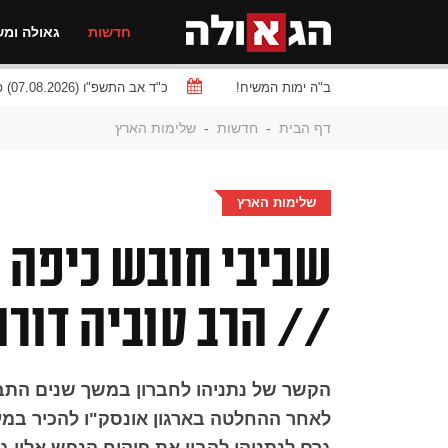
חדשות
גאולה ומש
ב"ה ימות המשיח!
כ"ד אב התשפ"ו (07.08.2026) פרשת
דף הבית
-
חדשות
-
שלימות הארץ
שלימות הארץ
שביבי חובש כיפה צ
// הרב טוביה דורו
הקשר של נתניהו לחברון במשך שנים התב
לאחר ההחלטה בארגון אונסק"ו להכיר במער