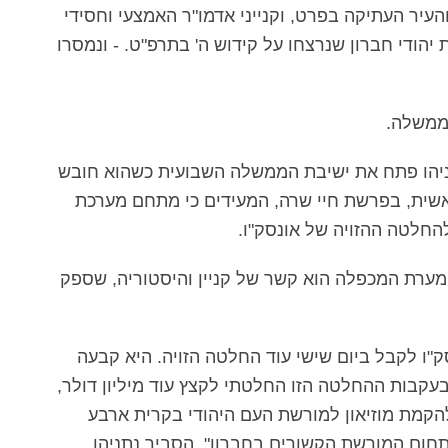
עיר העתיקה בפרט, וקנייני אדמו"ר האמצעי וחסידי
הודי חברון שנרצחו על קידוש ה' בתרפ"ט. - ונמסרו
הממשלה.
ניהו פתח את ישיבת הממשלה השבועית כשהוא חובש
שית, בפרשת חיי שרה, המעידים כי מתחם מערכת
החלטה ההזויה של אונסק"ו.
ומערת המכפלה הוא קשר של קניין והיסטוריה, שספק
"ו לקבל ביום שישי עוד החלטה הזויה. היא קבעה
קבות ההחלטה הזו החלטתי לקצץ עוד מיליון דולר,
הקמת מוזיאון למורשת העם היהודי בקרית ארבע
תחום המורשת הקשורים בחברון", הסביר נתניהו.