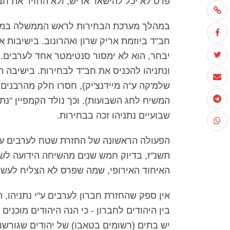
פרס לא יכל להישאר אדיש, ולא החזיר את חבר
חב"ד ביוזמת אריק שרון ואהרונוב. בישיבות 
יבחר, הוא לא ימסור סנטימטר אחד לערבים.
ונתניהו להכניס את חב"ד לבחירות. בישיבה ה
שלמ'קה ע"ה מיידנצ'יק), חסרו חלק מהרבנים 
המשיח לחג השבועות). וכך נולד הקמפיין "נתני
שבועיים נתניהו זכה בבחירות.
הפעולה הראשונה של החזרת שטח לערבים ע"י נ
תשנ"ז, בדיוק חמש שנים מהשיחה הידועה לשר
האיחוד האירופי, שמה שפרס לא הצליח לעשות
אין ספק שהחזרת חברון לערבים ע"י נתניהו
בין היהודים לחברון - כי הנה היהודים מוכנ
יש בתים (רשומים בטאבו) של יהודים שגורשו ונרצחו