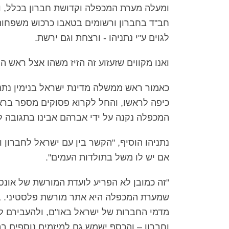
ומעלה מערת המכפלה וקדושת חברון בכלל, וה
חב"ד בחברון ורשומים בטאבו כרכוש משפחות י
לגוים ע"י נתניהו - ורצחת וגם ירשת.
ואנו מקווים שזעזוע זה הזיז משהו אצל ראש 
כאמור ראש ממשלה מדינת ישראל בנימין נת
כיפה לראשו, והחל לקרוא פסוקים מספר ברא
המכפלה נקנה על ידי אברהם אבינו בתגובה ל
נתניהו הוסיף, "הקשר בין עם ישראל לחברון 
אם יש לו משל בתולדות העמים".
"זה כמובן לא הפריע לועדת המורשת של אונסק
שמערת המכפלה היא אתר מורשת פלסטיני. בע
מדמי החברות של ישראל באו"ם, ולהעבירם ל
וחברון – והכסף ישמש גם למיזמים נוספים ב