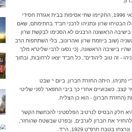
ון.
במהלך מערכת הבחירות לראש הממשלה במאי 1996, התקיימו שתי אסיפות בבית אגודת חסידי
אלו הבטיחו שרון ונתניהו לרבני חב"ד בחתימתם, שאם
 בישיבה הראשונה הרבנים לא הסכימו לבקשת שרון
שניה (שוב ביוזמת שרון ואהרונוב, בלי השתתפות הרב
שהיו בישיבה הראשונה, (כי נסעו לרבי שליט"א מלך
הו - זה טוב ליהודים", כל חב"ד יצאו לרחובות, ובתוך
תניהו, היתה החזרת חברון, ביום י' שבט
 קצב. כשבועיים אחרי כך ביבי התפאר לפני שליטי
 (החזרת חברון) - הוא כן הצליח.
, היא חלק הבסיס לנרטיב הפלסטיני להכחשת הקשר
ים להחזיר את חברון לערבים, ובפרט שבשטח שהוחזר,
 בטבח תרפ"ט 1929, הי"ד.