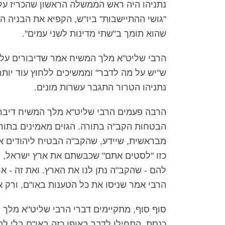
נתניהו היה ראש הממשלה הראשון שהכריז על 
"גושי ההתיישבות" ביו"ש, הקפיא את הבניה היה
שהוא תומך ב"שתי מדינות לשני עמים".
הרבי שליט"א מלך המשיח אמר שדיבורים על ה
ש"יש על מה לדבר" וממשיכים ללחוץ עוד יותר 
נתניהו הטרור התגבר עשרות מונים.
הרבה פעמים הרבי שליט"א מלך המשיח דיבר 
הבטחות הקב"ה בתורה. הגוים מאמינים בתורה
מבראשית, שיידע, שהקב"ה הבטיח ליהודים את 
כזו "לסטים אתם" שכבשתם את ארץ ישראל, ו
להם - שהקב"ה נתן לנו את הארץ. ואת זה - או
הרבי אמר שניסו את כל הטענות באו"ם, ורק את
סוף סוף, מתקיימים דברי הרבי שליט"א מלך המ
כנסת, התחילו לדבר באופן כזה באו"ם בלי לה