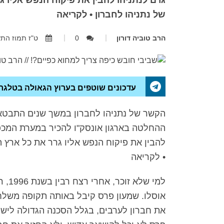
גרם לנתניהו להבין את פיקוח הנפש אליו ג
של נתניהו לחברון • לקריאה
הרב טוביה דורון
0
ט"ז תמוז התשע"ז, 07.2017
עדכונים שוטפים בערוץ הגאולה בטלגר
הקשר של נתניהו לחברון במשך שנים התבטא 
ההחלטה בארגון אונסק"ו להכיר במערת המכפלה
להבין את פיקוח הנפש אליו גרר את כל ארץ ה
• לקריאה
למי 
אוסלו. שמעון פרס קיבל באותה תקופה משלח
את חברון לערבים, בגלל הסכנה הגדולה לישו