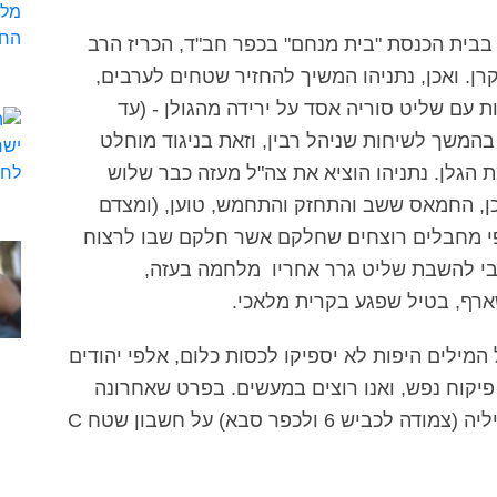
 בבית הכנסת "בית מנחם" בכפר חב"ד, הכריז הרב
קרן. ואכן, נתניהו המשיך להחזיר שטחים לערבים,
ת עם שליט סוריה אסד על ירידה מהגולן - (עד
בהמשך לשיחות שניהל רבין, וזאת בניגוד מוחלט
ת הגלן. נתניהו הוציא את צה"ל מעזה כבר שלוש
ן, החמאס ששב והתחזק והתחמש, טוען, (ומצדם
לפי מחבלים רוצחים שחלקם אשר חלקם שבו לרצוח
בי להשבת שליט גרר אחריו מלחמה בעזה,
רף, בטיל שפגע בקרית מלאכי.
המילים היפות לא יספיקו לכסות כלום, אלפי יהודים
פיקוח נפש, ואנו רוצים במעשים. בפרט שאחרונה
נתניהו הבטיח לערבים את הכפלת שטח קלקיליה (צמודה לכביש 6 ולכפר סבא) על חשבון שטח C