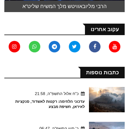
הרבי מליובאוויטש מלך המשיח שליט"א
עקוב אחרינו
כתבות נוספות
כ"ח אלול התשפ"ה, 21:58
עדכוני הלחימה: רקטות לאשדוד, סנקציות
לאיראן, חשיפת מבצע
ב' סיון התשפ"ה, 06:47