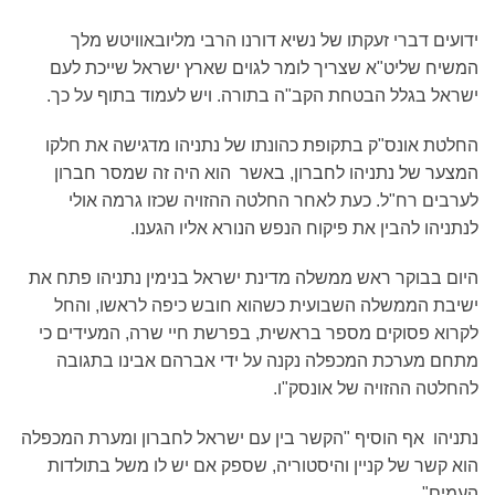
ידועים דברי זעקתו של נשיא דורנו הרבי מליובאוויטש מלך
המשיח שליט"א שצריך לומר לגוים שארץ ישראל שייכת לעם
ישראל בגלל הבטחת הקב"ה בתורה. ויש לעמוד בתוף על כך.
החלטת אונס"ק בתקופת כהונתו של נתניהו מדגישה את חלקו
המצער של נתניהו לחברון, באשר הוא היה זה שמסר חברון
לערבים רח"ל. כעת לאחר החלטה ההזויה שכזו גרמה אולי
לנתניהו להבין את פיקוח הנפש הנורא אליו הגענו.
היום בבוקר ראש ממשלה מדינת ישראל בנימין נתניהו פתח את
ישיבת הממשלה השבועית כשהוא חובש כיפה לראשו, והחל
לקרוא פסוקים מספר בראשית, בפרשת חיי שרה, המעידים כי
מתחם מערכת המכפלה נקנה על ידי אברהם אבינו בתגובה
להחלטה ההזויה של אונסק"ו.
נתניהו אף הוסיף "הקשר בין עם ישראל לחברון ומערת המכפלה
הוא קשר של קניין והיסטוריה, שספק אם יש לו משל בתולדות
העמים".