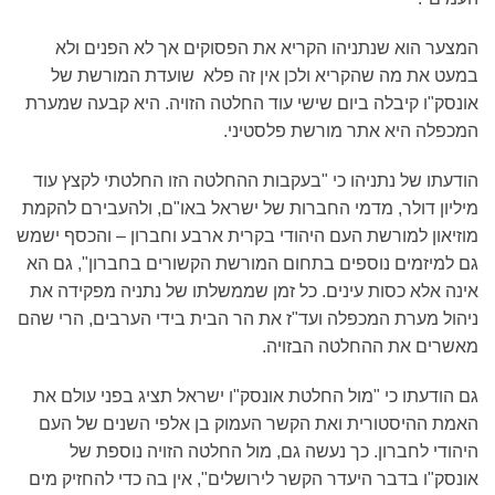
המצער הוא שנתניהו הקריא את הפסוקים אך לא הפנים ולא
במעט את מה שהקריא ולכן אין זה פלא שועדת המורשת של
אונסק"ו קיבלה ביום שישי עוד החלטה הזויה. היא קבעה שמערת
המכפלה היא אתר מורשת פלסטיני.
הודעתו של נתניהו כי "בעקבות ההחלטה הזו החלטתי לקצץ עוד
מיליון דולר, מדמי החברות של ישראל באו"ם, ולהעבירם להקמת
מוזיאון למורשת העם היהודי בקרית ארבע וחברון – והכסף ישמש
גם למיזמים נוספים בתחום המורשת הקשורים בחברון", גם הא
אינה אלא כסות עינים. כל זמן שממשלתו של נתניה מפקידה את
ניהול מערת המכפלה ועד"ז את הר הבית בידי הערבים, הרי שהם
מאשרים את ההחלטה הבזויה.
גם הודעתו כי "מול החלטת אונסק"ו ישראל תציג בפני עולם את
האמת ההיסטורית ואת הקשר העמוק בן אלפי השנים של העם
היהודי לחברון. כך נעשה גם, מול החלטה הזויה נוספת של
אונסק"ו בדבר היעדר הקשר לירושלים", אין בה כדי להחזיק מים