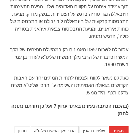
תוך עמידה איתנה על הקווים האדומים שלנו: מניעת התעצמות
חיזבאללה נגד סוריה בדגש על הצטיידות בנשק מדויק, מניעת
התבססות קרקעית של חיזבאללה ליד גבולנו או התבססות של
כוחות איראניים, ומניעת התבססות צבאית איראנית בסוריה
כולה", הדגיש נתניהו.
אסור לנו לשכוח שאנו מאמינים רק בממשלה הנצחית של מלך
המשיח כדבריו של הרבי מלך המשיח שליט"א לעודד בן עמי
בשנת 1990.
כעת לנו נשאר לקוות ולצפות לתחיית המתים יחד עם האבות
הקדושים בגאולה האמיתית והשלימה ע"י הרבי שליט"א משיח
צדקנו תכף ומיד ממש.
(בהכנת הכתבה נעזרנו באתר ערוץ 7 ועל כן תודתנו נתונה
להם)
תגיות
שלימות הארץ
הרבי מלך המשיח שליט"א
חברון