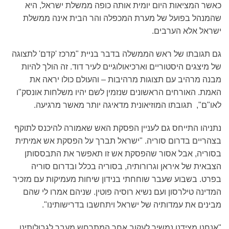
כאשר המציאות היום יומית אותה כופה ממשלת ישראל, היא
שהמנהל בפועל של מערת המכפלה והר הבית אינה ממשלת
ישראל אלא הערבים.
גם תגובתו של ראש הממשלה בדבר בניית "מרכז 'קדם' לתצוגה
של מיצגים היסטוריים וארכיאולוגיים לעיר דוד. זה הולך להיות
מבנה מרהיב עם תצוגות מרהיבות – והעולם כולו יראה את
האמת. האורחים הראשונים שנזמין לשם יהיו משלחות אונסק"ו
לאו"ם", תגובתו המוזיאונית מדאיגה יותר מאשר מרגיעה.
נתניהו התייחס גם לעניין הפסקת האש שאמורה להיכנס לתוקף
בצהריים בדרום סוריה. "ישראל תברך על הפסקת אש אמיתית
בסוריה, אבל אסור שהפסקת אש זו תאפשר את התבססותן
הצבאית של איראן וגרורותיה, בסוריה בכלל ובדרום סוריה
בפרט. בשבוע שעבר שוחחתי בנידון שיחות מעמיקות עם מזכיר
המדינה טילרסון ועם נשיא רוסיה פוטין. שניהם אמרו לי שהם
מבינים את עמדותיה של ישראל ויתחשבו בדרישותינו".
"אנחנו מצידנו נמשיך לעקוב אחר המתרחש מעבר לגבולותינו,