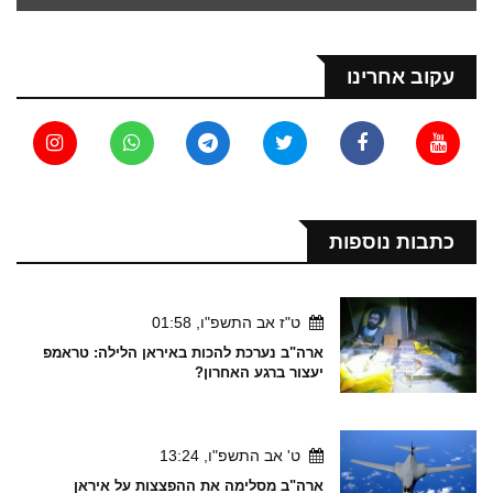
עקוב אחרינו
כתבות נוספות
ט"ז אב התשפ"ו, 01:58
ארה"ב נערכת להכות באיראן הלילה: טראמפ
יעצור ברגע האחרון?
ט' אב התשפ"ו, 13:24
ארה"ב מסלימה את ההפצצות על איראן