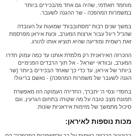
מוחמד חאת'מי, שהיה גם אחד מהבכירים ביותר
במשמרות המהפכה - שר ההגנה לשעבר.
במשך שנים רבות "מסתובבות" שמועות על העובדה
שהנ"ל ריגל עבור ארצות המערב, וכעת איראן מפרסמת
זאת רשמית ומודיעה שהיא תוציא אותו להורג.
ההכרזה האיראנית רק מלמדת אותנו עד כמה עמוק חדרו
המערב, ובוודאי ישראל - אל תוך הרבדים הפנימיים
ביותר של איראן, עד כדי כך שאחד הבכירים ביותר (שר
הגנה לשעבר של משמרות המהפכה) - נאשם בריגול!
בחסדי ונסי ה' יתברך, החדירה העמוקה הזו מאפשרת
תמונת מצב טובה על מה שקורה בתחום הגרעין, וגם
סיכול מתמשך של מזימות איראניות שונות.
מכות נוספות לאיראן:
בריטניה הכריזה רשמית על כך ש"משמרות המהפכה" הם