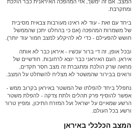
המצב. אם זה ימשך, אזי המהפכה האיראנית כבר הולכת
ומתקרבת.
ביחד עם זאת - עוד לא ראינו מעורבות צבאית מסיבית
של משמרות המהפכה (אם כי בהחלט יתכן שהממשל
חושש להפעילם - כדי לא להיקלע למצב חמור עוד יותר).
ובכל אופן, זה די ברור עכשיו - איראן כבר לא אותה
איראן. העם האיראני כבר יוצא לרחובות. חודשיים של
מחאה שרק הולכת ומתגברת זה מצב חסר תקדים,
ורואים בבירור שהמשטר לא מצליח להשתלט על המצב.
נתפלל ביחד להפלתו של המשטר באיראן בקרוב ממש -
אפשר להוסיף פרק תהלים ולתת צדקה - להפלת משטר
הרשע שמאיים על ישראל ועל המזרח התיכון, ומפיץ טרור
ורשע בכל העולם.
המצב הכלכלי באיראן