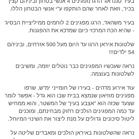
בעיר סננדאג' הרגו מפגינים 4 אנשי בטחון וביניהם קצין
בכיר, וזאת לאחר שהם הותקפו ע"י אנשי הבטחון הללו.
בעיר משהאד, הרגו מפגינים 2 לוחמים ממיליציית הבסיג'
- שהיא הכח המרכזי כיום שמדכא את ההפגנות.
שלטונות איראן הרגו עד היום מעל 500 אזרחים, וביניהם
54 ילדים!!!
נראה שעכשיו המפגינים כבר נוטלים יוזמה, ומשיבים
לשלטונות בעוצמה.
עוד אירוע מדהים - בעירו של חומייני ימ"ש, שרפו
מפגינים מוזיאון שנמצא בבית שבו הוא גדל - אפשר לומר
שצעד שכזה הוא "אצבע בעין" של המשטר, והוא ממחיש
עד כמה המפגינים הולכים רחוק מבחינתם, ומוכנים
ליטול סיכונים גדולים על מנת ליצור את השינוי המיוחל.
נראה שהשלטונות באיראן הולכים ומאבדים שליטה על