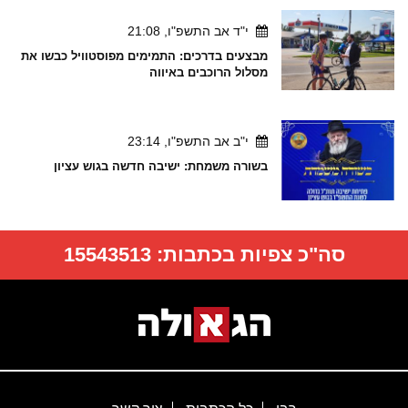
י"ד אב התשפ"ו, 21:08
מבצעים בדרכים: התמימים מפוסטוויל כבשו את
מסלול הרוכבים באיווה
י"ב אב התשפ"ו, 23:14
בשורה משמחת: ישיבה חדשה בגוש עציון
סה"כ צפיות בכתבות:
15543513