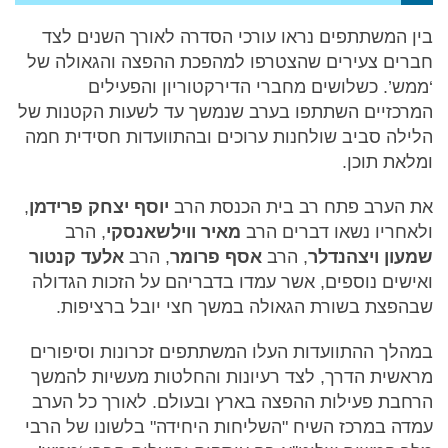
בין המשתתפים נראו עורכי הסדרה לאורך השנים לצד
חברים צעירים שהצטרפו למהפכת ההפצה והגאולה של
‘ממש’. כשלושים מחברי הדירקטוריון והפעילים
המרכזיים השתתפו בערב שנמשך עד לשעות הקטנות של
הלילה סביב שולחנות ערוכים ובהתוועדות חסידית חמה
ומלאת תוכן.
את הערב פתח רב בית הכנסת הרב
יוסף יצחק פרידמן
,
ולאחריו נשאו דברים הרב
מאיר ווילשאנסקי
, הרב
שמעון ויצהנדלר
, הרב
אסף פרומר
, הרב
אלעד קנטור
ואישים נוספים, אשר עמדו בדבריהם על הזכות הגדולה
שבהפצת בשורת הגאולה במשך חצי יובל ברציפות.
במהלך ההתוועדות העלו המשתתפים זכרונות וסיפורים
מראשית הדרך, לצד רעיונות והחלטות מעשיות להמשך
הרחבת פעילות ההפצה בארץ ובעולם. לאורך כל הערב
עמדה במרכז השיח "השליחות היחידה" בלשונו של הרבי