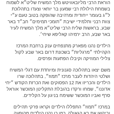
הוראת הרבי מליובאוויטש מלך המשיח שליט״א לשמוח
בשמחת הילולת רבי שמעון בר יוחאי וצעדו בתהלוכת
ל״ג בעומר ייחודית ומרהיבה שהופקה בטוב טעם ע״י
צוות רבני ותלמידי ישיבת ״תומכי תמימים״ חב״ד באר
שבע, בראשות שליח הרבי שליט״א מלך המשיח לעיר
באר שבע, הרב ירמיהו קאליפא שיחי׳.
הילדים נהנו מפארק מתנפחים ענק ברחבת המרכז
הקהילתי ״מרגליות״ בשכונת דרום באר שבע לקול
צלילי המוזיקה וקיבלו הפתעות ופרסים.
משם יצאו בתהלוכה סגנונית ומיוחדת עם דגלי המשיח
ושלטי היהדות לעבר מרכז ״תמוז״, בתהלוכה שרו
הילדים והכריזו את 12 הפסוקים ואת הכרזת הקודש ״יחי
אדוננו״, שמחו ורקדו בהובלת התקליטן המוכשר אוראל
סרף ואביו המוכשר ששימח בניגון על הקלידים.
במרכז ״תמוז״ התפללו הילדים וקראו פרקי תהילים
וביקשו את בא הגאולה, כמו כן נהנו הילדים מהופעה