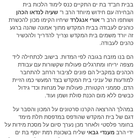
בבית חב"ד בת ים התקיים כנס לימוד הלכות בית
הבחירה עם חידוש מיוחד הרב ר'
שעיה לנדאו הכהן
ושותפו הרב ר'
אורי אנגלרד
שיחיו הקימו מכון להכשרת
כוהנים לעבודה בבית המקדש מתוך אמונה שהנה ברגע
זה יורד משמים בית המקדש וצריך להדריך ולהכשיר
כהנים לעבודה.
הם בנו מזבח בגובה לפי המדות. בישוב לכתחילה ליד
מצפה יריחו ומתרגלים פעולות שקשורות עם עבודת
הכהנים במקביל הם פונים לציבור הרחב להתחבר
למודעות של עניני בית המקדש בצד המעשי כמו הזיית
הדם, סממני הקטורת, פעולות של מנחות וכד' גידול
כבשים ללא מום הכנת סולת ושמן ועוד.
במהלך ההרצאה הקרנו סרטונים על המכון והסבר על
דגם של בית המקדש שהודפס במדפסת תלת מימד
בחומר פלסטי ולאחר מכן נערך סיום על מסכת מידות על
ידי הרב
מענדי גבאי
שליח בשכונת רמת יוסף בת ים