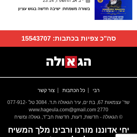
י"ב אב התשפ"ו, 23:14
בשורה משמחת: ישיבה חדשה בגוש עציון
סה"כ צפיות בכתבות:
15543707
רבי
כל הכתבות
צור קשר
שד' עצמאות 67, בת ים, עיר הגאולה ת.ד. 3084 טל' 077-912-
2770 www.hageula.com@gmail.com
© הגאולה - חדשות, דעות, חדשות חב''ד, גאולה ומשיח
יחי אדוננו מורנו ורבינו מלך המשיח