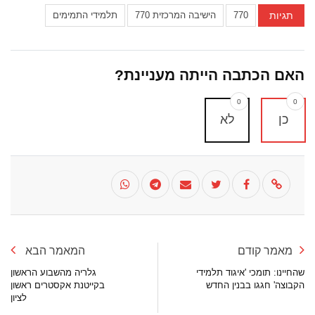
תגיות
770
הישיבה המרכזית 770
תלמידי התמימים
האם הכתבה הייתה מעניינת?
0
0
כן
לא
מאמר קודם
המאמר הבא
שהחיינו: תומכי 'איגוד תלמידי
גלריה מהשבוע הראשון
הקבוצה' חגגו בבנין החדש
בקייטנת אקסטרים ראשון
לציון