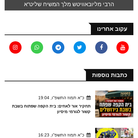
הרבי מליובאוויטש מלך המשיח שליט"א
עקוב אחרינו
כתבות נוספות
כ"א תמוז התשפ"ו, 19:04
תחקיר אור לאחים: בית הקפה שפתוח בשבת
קשור לגורמי מיסיון
כ"א תמוז התשפ"ו, 16:23