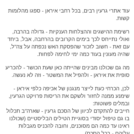
עוד אתרי גרעין רבים, בכל רחבי איראן - ספגו מהלומות
קשות.
רשימת ההישגים וההצלחות הענקיות - גדולה בהרבה,
ואולי נתייחס לכך בימים הקרובים בהרחבה, אבל, ביחד
עם זאת - חשוב לזכור שהפסקת האש נכפתה על צה"ל,
שהיה מעונין בעוד כמה ימי לחימה לפחות.
מה גם שכולנו מבינים שהייתה כאן שעת הכושר - להכריע
סופית את איראן - ולהפיל את המשטר - וזה לא נעשה.
לכן, הכרחי כעת לייצר מנגנון של אכיפה כלפי איראן -
שימנע ממנה לחזור ולשקם את הריסות פרויקט הגרעין,
ובמלים פשוטות:
חייבים להתקדם לכיוון של הסכם גרעין - שארה"ב תכלול
בו גם טיפול יסודי בסוגיית הטילים הבליסטיים (שכולנו
ראינו עד כמה הם מסוכנים, וחובה להכניס מגבלות
עליהם - בכל הסכם).