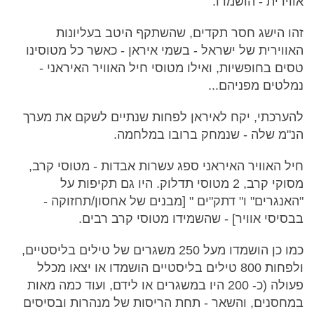
אווירית - הושמדו.
זהו הישג חסר תקדים, שהשתקף היטב בעליונות
האווירית של ישראל - בשמי איראן - כאשר כל מטוסינו
טסים בחופשיות, ואילו מטוסי חיל האוויר האיראני -
נמלטים מפניהם...
להערכתי, יקח לאיראן לפחות שנתיים לשקם את מערך
הנ"מ שלה - שנמחק ברובו במלחמה.
חיל האוויר האיראני ספג עשרות אבדות - מטוסי קרב,
מסוקי קרב, 2 מטוסי תדלוק. היו גם תקיפות על
"האנגרים" ו" דתק"ים " [מבנים של אחסון/תחזוקה -
בבסיסי אוויר] - שהשמידו מטוסי קרב רבים.
כמו כן הושמדו מעל 250 משגרים של טילים בליסטיים,
ולפחות 800 טילים בליסטיים הושמדו או יצאו מכלל
פעולה (כ- 200 היו במשגרים או לידם, ועוד כמה מאות
במחסנים, והשאר - תחת הריסות של מנהרות ובסיסים