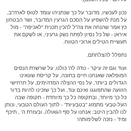
נכון לעכשיו, מדובר על כך שנתניהו עומד לטוס לארה"ב,
על מנת להשפיע על הסכם הגרעין המדובר, ושר הבטחון
כץ אמר שהנחה את צה"ל להכין תכנית "לאכיפה" - מול
איראן - של כל נסיון לפתח נשק גרעיני, או לשקם את
תעשיית הטילים ארוכי הטווח.
נתפלל להצלחתם.
ועוד וגם זה עיקר - נודה לה' כולנו, על שרשרת הנסים
המופלאה שאנחנו חיים בתוכה, על קריסת שונאינו
הגדולים ביותר, על נסי ההצלה המדהימים, על תרחישי
הזוועה שהתפוגגו ואינם עוד, ועל כך שזכינו להיות בדור
כל כך מיוחד, ובתקופה כל כך מיוחדת - תקופה שבה
העל-טבעי מתמזג "בטבעיות" - לתוך העולם הטבעי, ונותן
לנו להבין היטב: אנחנו על סף הגאולה, ובעזרת ה' , תיכף
ומיד - נזכה לשלימותה!