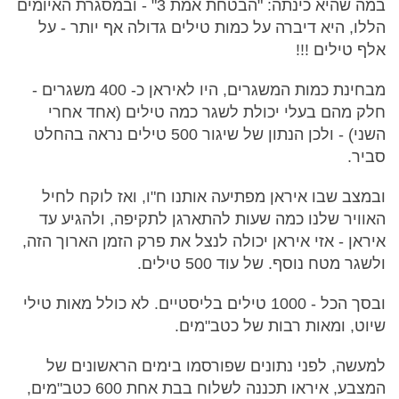
במה שהיא כינתה: "הבטחת אמת 3" - ובמסגרת האיומים
הללו, היא דיברה על כמות טילים גדולה אף יותר - על
אלף טילים !!!
מבחינת כמות המשגרים, היו לאיראן כ- 400 משגרים -
חלק מהם בעלי יכולת לשגר כמה טילים (אחד אחרי
השני) - ולכן הנתון של שיגור 500 טילים נראה בהחלט
סביר.
ובמצב שבו איראן מפתיעה אותנו ח"ו, ואז לוקח לחיל
האוויר שלנו כמה שעות להתארגן לתקיפה, ולהגיע עד
איראן - אזי איראן יכולה לנצל את פרק הזמן הארוך הזה,
ולשגר מטח נוסף. של עוד 500 טילים.
ובסך הכל - 1000 טילים בליסטיים. לא כולל מאות טילי
שיוט, ומאות רבות של כטב"מים.
למעשה, לפני נתונים שפורסמו בימים הראשונים של
המצבע, איראו תכננה לשלוח בבת אחת 600 כטב"מים,