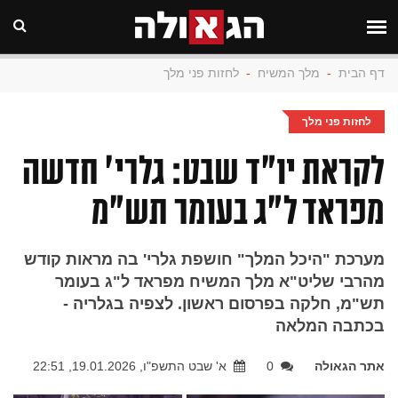
דף הבית
-
מלך המשיח
-
לחזות פני מלך
לחזות פני מלך
לקראת יו"ד שבט: גלרי' חדשה
מפראד ל"ג בעומר תש"מ
מערכת "היכל המלך" חושפת גלרי' בה מראות קודש
מהרבי שליט"א מלך המשיח מפראד ל"ג בעומר
תש"מ, חלקה בפרסום ראשון. לצפיה בגלריה -
בכתבה המלאה
אתר הגאולה
0
א' שבט התשפ"ו, 19.01.2026, 22:51